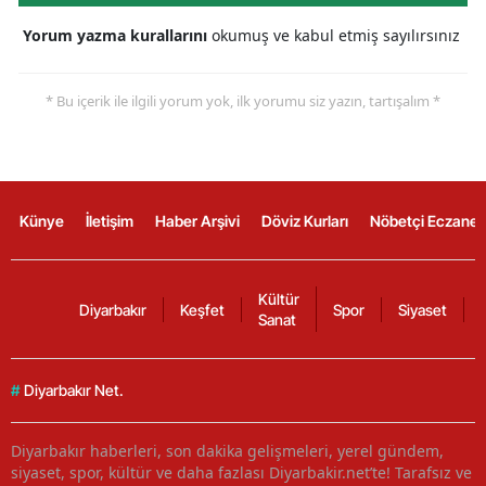
Yorum yazma kurallarını
okumuş ve kabul etmiş sayılırsınız
* Bu içerik ile ilgili yorum yok, ilk yorumu siz yazın, tartışalım *
Künye
İletişim
Haber Arşivi
Döviz Kurları
Nöbetçi Eczanel
Kültür
Diyarbakır
Keşfet
Spor
Siyaset
Sanat
#
Diyarbakır Net.
Diyarbakır haberleri, son dakika gelişmeleri, yerel gündem,
siyaset, spor, kültür ve daha fazlası Diyarbakir.net’te! Tarafsız ve