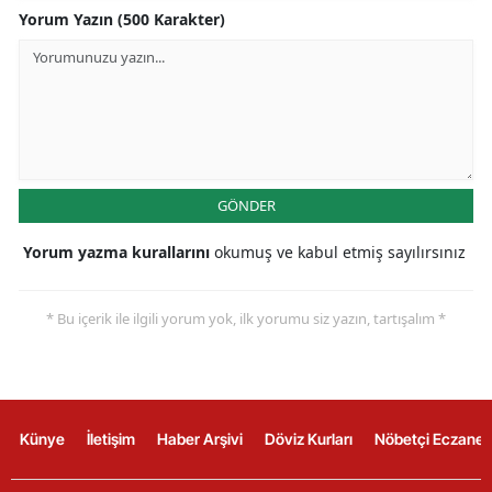
Yorum Yazın (500 Karakter)
GÖNDER
Yorum yazma kurallarını
okumuş ve kabul etmiş sayılırsınız
* Bu içerik ile ilgili yorum yok, ilk yorumu siz yazın, tartışalım *
Künye
İletişim
Haber Arşivi
Döviz Kurları
Nöbetçi Eczanel