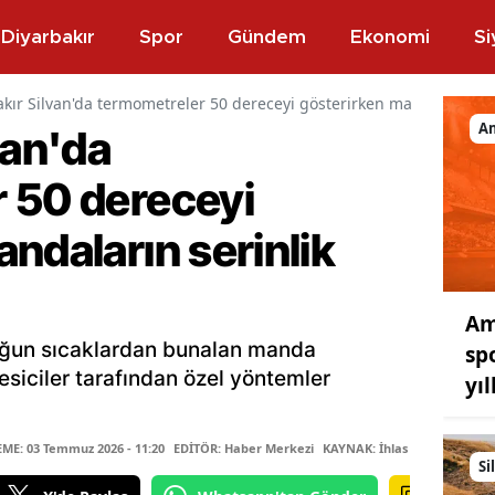
Diyarbakır
Spor
Gündem
Ekonomi
Si
kır Silvan'da termometreler 50 dereceyi gösterirken mandaların se
A
van'da
 50 dereceyi
ndaların serinlik
Am
 yoğun sıcaklardan bunalan manda
sp
besiciler tarafından özel yöntemler
yıl
E: 03 Temmuz 2026 - 11:20
EDİTÖR: Haber Merkezi
KAYNAK: İhlas Haber Ajansı
Si