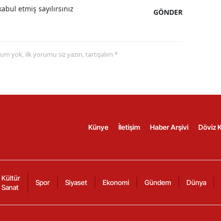
abul etmiş sayılırsınız
GÖNDER
yorum yok, ilk yorumu siz yazın, tartışalım *
Künye
İletişim
Haber Arşivi
Döviz K
Kültür
Spor
Siyaset
Ekonomi
Gündem
Dünya
Sanat