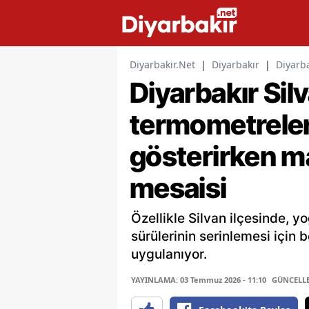
Diyarbakir.Net
|
Diyarbakır
|
Diyarba
Diyarbakır Sil
termometreler
gösterirken ma
mesaisi
Özellikle Silvan ilçesinde,
sürülerinin serinlemesi için 
uygulanıyor.
YAYINLAMA: 03 Temmuz 2026 - 11:10
GÜNCELLEM