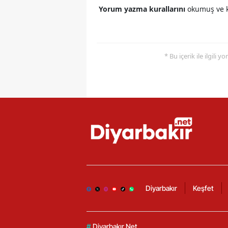
Yorum yazma kurallarını
okumuş ve k
* Bu içerik ile ilgili 
Diyarbakır
Keşfet
#
Diyarbakır Net.