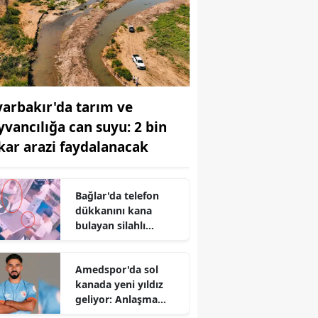
yarbakır'da tarım ve
yvancılığa can suyu: 2 bin
kar arazi faydalanacak
Bağlar'da telefon
dükkanını kana
bulayan silahlı
saldırgan yakayı ele
verdi: Tutuklandı
Amedspor'da sol
kanada yeni yıldız
geliyor: Anlaşma
tamam, her an