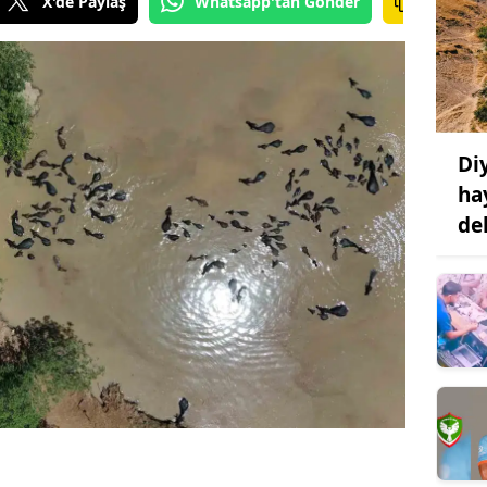
X'de Paylaş
Whatsapp'tan Gönder
Di
ha
de