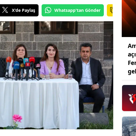
X'de Paylaş
Whatsapp'tan Gönder
Am
aç
Fe
ge