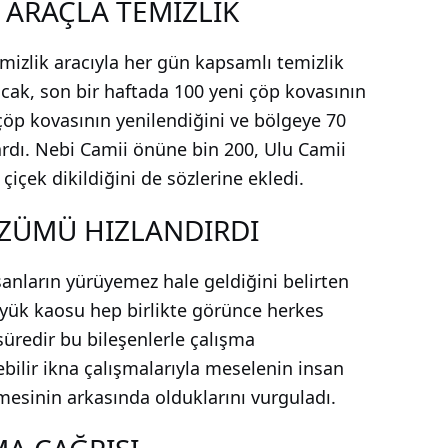
 ARAÇLA TEMİZLİK
emizlik aracıyla her gün kapsamlı temizlik
ucak, son bir haftada 100 yeni çöp kovasının
çöp kovasının yenilendiğini ve bölgeye 70
tardı. Nebi Camii önüne bin 200, Ulu Camii
içek dikildiğini de sözlerine ekledi.
ZÜMÜ HIZLANDIRDI
sanların yürüyemez hale geldiğini belirten
ük kaosu hep birlikte görünce herkes
üredir bu bileşenlerle çalışma
bilir ikna çalışmalarıyla meselenin insan
esinin arkasında olduklarını vurguladı.