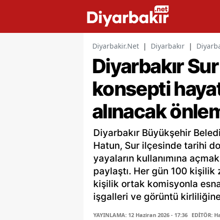
Diyarbakir.Net
|
Diyarbakır
|
Diyarba
Diyarbakır Sur
konsepti hayat
alınacak önle
Diyarbakır Büyükşehir Beled
Hatun, Sur ilçesinde tarihi 
yayaların kullanımına açmak 
paylaştı. Her gün 100 kişilik
kişilik ortak komisyonla esna
işgalleri ve görüntü kirliliğine
YAYINLAMA: 12 Haziran 2026 - 17:36
EDİTÖR: H