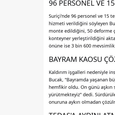
96 PERSONEL VE 15
Suriçi'nde 96 personel ve 15 t
hizmeti verildiğini söyleyen B
monte edildiğini, 50 deforme 
konteyner yerleştirildiğini ak
önüne ise 3 bin 600 mevsimlik ç
BAYRAM KAOSU ÇÖ
Kaldırım işgalleri nedeniyle in
Bucak, "Bayramda yaşanan büy
hemfikir oldu. On günü aşkın s
yürütmekteyiz" dedi. Sürdürüle
onuruna aykırı olmadan çözülm