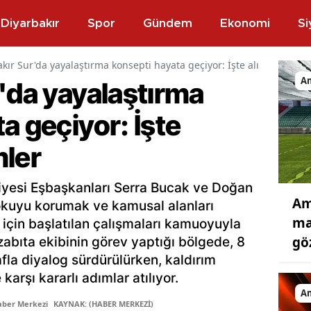
Diyarbakır
Spor
Gündem
Ekonomi
Si
kır Sur'da yayalaştırma konsepti hayata geçiyor: İşte alınacak önl
A
'da yayalaştırma
a geçiyor: İşte
mler
iyesi Eşbaşkanları Serra Bucak ve Doğan
Am
dokuyu korumak ve kamusal alanları
ma
için başlatılan çalışmaları kamuoyuyla
gö
 zabıta ekibinin görev yaptığı bölgede, 8
fla diyalog sürdürülürken, kaldırım
 karşı kararlı adımlar atılıyor.
A
aber Merkezi
KAYNAK: (HABER MERKEZİ)