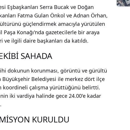
esi Eşbaşkanları Serra Bucak ve Doğan
şkanları Fatma Gulan Önkol ve Adnan Örhan,
 kültürünü güçlendirmek amacıyla yürütülen
l Paşa Konağı'nda gazetecilerle bir araya
ve ilgili daire başkanları da katıldı.
 EKİBİ SAHADA
rihi dokunun korunması, görüntü ve gürültü
la Büyükşehir Belediyesi ile merkez dört ilçe
n koordineli çalışma yürüttüğünü belirtti.
inin iki vardiya halinde gece 24.00'e kadar
.
KOMİSYON KURULDU