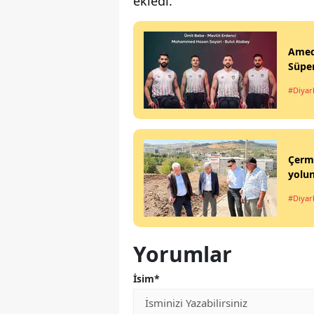
ekledi.
Ameds
Süper
#Diyar
Çermi
yolun
#Diyar
Yorumlar
İsim*