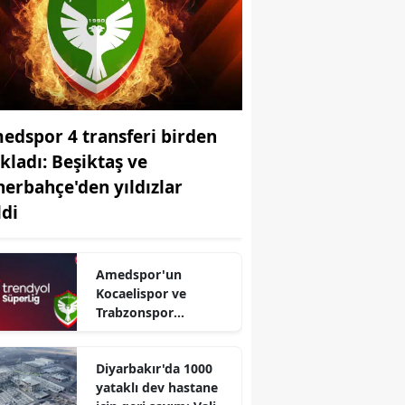
edspor 4 transferi birden
ıkladı: Beşiktaş ve
nerbahçe'den yıldızlar
ldi
Amedspor'un
Kocaelispor ve
Trabzonspor
maçlarının tarihi belli
oldu: TFF duyurdu
Diyarbakır'da 1000
yataklı dev hastane