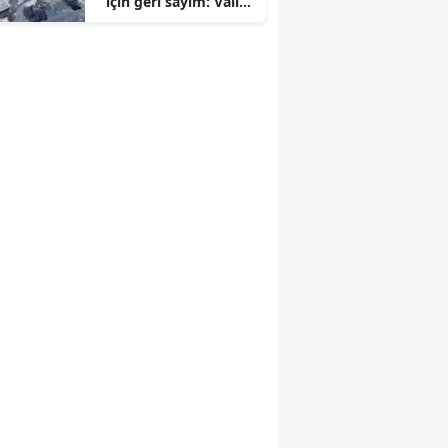
için geri sayım: Vali
Zorluoğlu tarih verdi