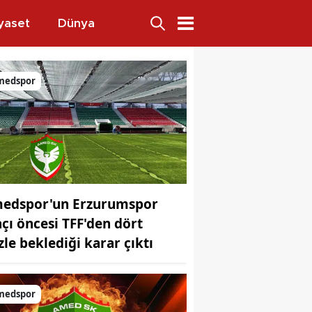
yaset
Dünya
emler
medspor
edspor'un Erzurumspor
çı öncesi TFF'den dört
zle beklediği karar çıktı
medspor