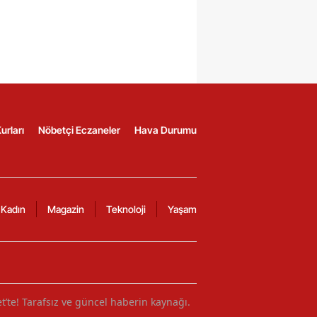
urları
Nöbetçi Eczaneler
Hava Durumu
Kadın
Magazin
Teknoloji
Yaşam
et’te! Tarafsız ve güncel haberin kaynağı.