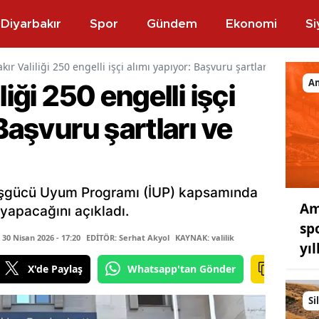
Diyarbakır
Spor
Gündem
Ekonomi
Si
kır Valiliği 250 engelli işçi alımı yapıyor: Başvuru şartları ve tarihle
A
liği 250 engelli işçi
Başvuru şartları ve
iz İşgücü Uyum Programı (İUP) kapsamında
Am
 yapacağını açıkladı.
sp
0 Nisan 2026 - 17:20
EDİTÖR: Serhat Akyol
KAYNAK: valilik
yıl
X'de Paylaş
Whatsapp'tan Gönder
Si