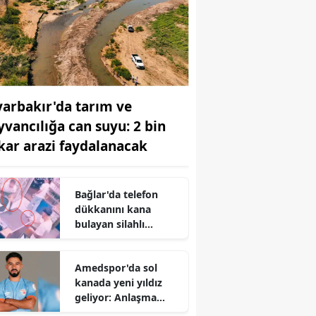
yarbakır'da tarım ve
yvancılığa can suyu: 2 bin
kar arazi faydalanacak
Bağlar'da telefon
dükkanını kana
bulayan silahlı
saldırgan yakayı ele
verdi: Tutuklandı
Amedspor'da sol
kanada yeni yıldız
geliyor: Anlaşma
tamam, her an