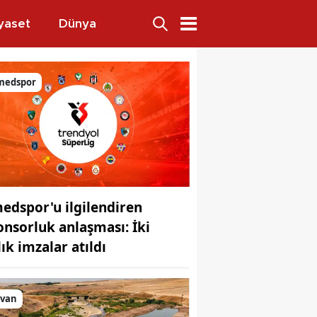
yaset
Dünya
ri
medspor
edspor'u ilgilendiren
onsorluk anlaşması: İki
lık imzalar atıldı
lvan