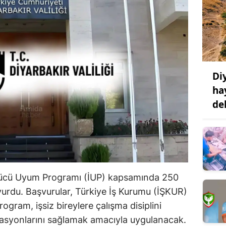
Di
ha
de
 İşgücü Uyum Programı (İUP) kapsamında 250
uyurdu. Başvurular, Türkiye İş Kurumu (İŞKUR)
ogram, işsiz bireylere çalışma disiplini
asyonlarını sağlamak amacıyla uygulanacak.