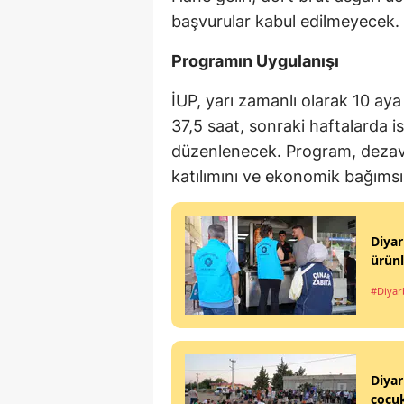
başvurular kabul edilmeyecek.
Programın Uygulanışı
İUP, yarı zamanlı olarak 10 ay
37,5 saat, sonraki haftalarda i
düzenlenecek. Program, dezava
katılımını ve ekonomik bağımsız
Diyar
ürünl
#Diyar
Diyar
çocuk