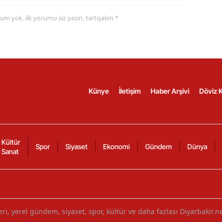
yorum yok, ilk yorumu siz yazın, tartışalım *
Künye
İletişim
Haber Arşivi
Döviz K
Kültür
Spor
Siyaset
Ekonomi
Gündem
Dünya
Sanat
ri, yerel gündem, siyaset, spor, kültür ve daha fazlası Diyarbakir.n