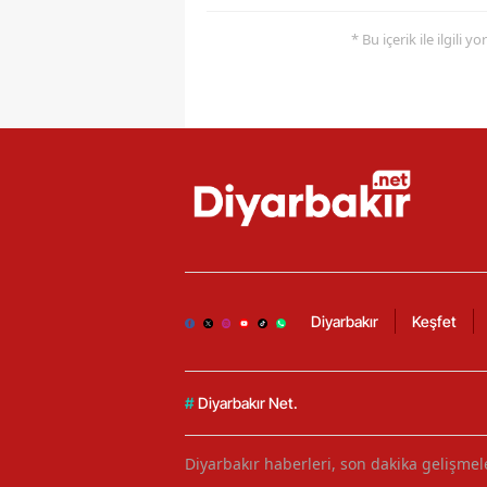
* Bu içerik ile ilgili 
Diyarbakır
Keşfet
#
Diyarbakır Net.
Diyarbakır haberleri, son dakika gelişmele