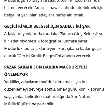
Müdürlüğü 10 Mayıs’ta saat 07.00 ile 10.00 arasında
hizmet verecek. Amaç, sınava saatinde girebilmek için
belge ihtiyacı olan adaylara nefes aldırmak.
GEÇİCİ KİMLİK BELGESİ İÇİN SADECE İKİ ŞART
Adayların yanlarında mutlaka “Sınava Giriş Belgesi” ve
bir adet biyometrik fotoğraf bulunması yeterli.
Müdürlük, bu evraklarla yeni kart çıkana kadar geçerli
olacak “Geçici Kimlik Belgesi”ni anında verecek.
PAZAR SABAHI SON DAKİKA MAĞDURİYETİ
ÖNLENİYOR
Yetkililer, adayların mağdur olmaması için bu
düzenlemeyi devreye soktu. Sınav günü kimlik sorunu
yaşayanlar, belirtilen saat aralığında Sur Nüfus
Müdürlüğü’ne başvurabilir.