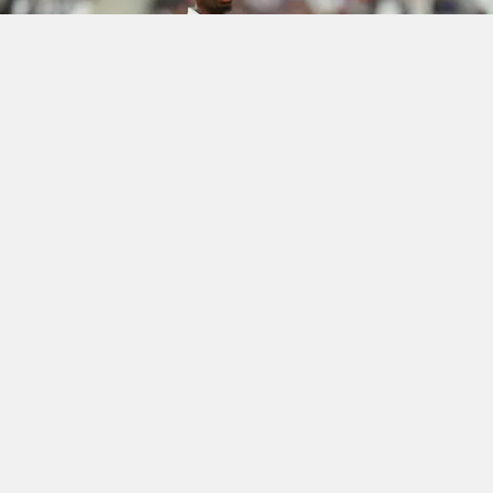
Amedspor'da transfer çalışmaları tüm hızıyla
devam ediyor. Yeşil-kırmızılı kulüp, kadrosunu
güçlendirmek için Fransa Ligue 2 ekiplerinden
Amiens SC'nin orta saha oyuncusu Rayan Lutin'i
gündemine aldı. Oyuncu, Komor Adaları Milli
Takımı'nda da görev yapıyor.
SACHA TAVOLİERİ DUYURDU