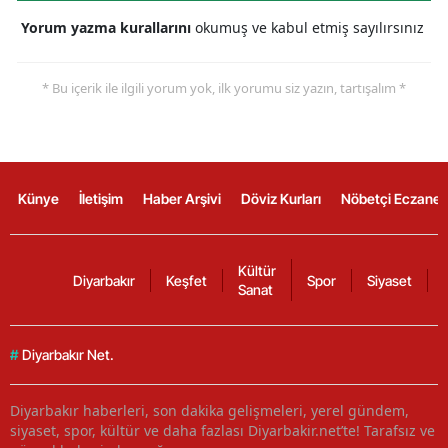
Yorum yazma kurallarını
okumuş ve kabul etmiş sayılırsınız
* Bu içerik ile ilgili yorum yok, ilk yorumu siz yazın, tartışalım *
Künye
İletişim
Haber Arşivi
Döviz Kurları
Nöbetçi Eczanel
Kültür
Diyarbakır
Keşfet
Spor
Siyaset
Sanat
#
Diyarbakır Net.
Diyarbakır haberleri, son dakika gelişmeleri, yerel gündem,
siyaset, spor, kültür ve daha fazlası Diyarbakir.net’te! Tarafsız ve