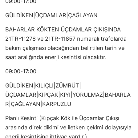
09:00-17:00
GÜLDİKEN|ÜÇDAMLAR|ÇAĞLAYAN
BAHARLAR KÖKTEN ÜÇDAMLAR ÇIKIŞINDA
21TR-11278 ve 21TR-11857 numaralı trafolarda
bakım çalışması olacağından belirtilen tarih ve
saat aralığında enerji kesintisi olacaktır.
09:00-17:00
GÜLDİKEN|KILIÇLI|ZÜMRÜT|
ÜÇDAMLAR|KIPÇAK|KIYI|YORULMAZ|BAHARLA
R|ÇAĞLAYAN|KARPUZLU
Planlı Kesinti (Kıpçak Kök ile Üçdamlar Çıkışı
arasında direk dikimi ve iletken çekimi dolayısıyla
enerji kesintisine ihtiyaç vardır.)