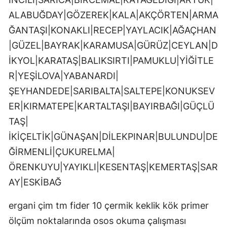
ALABUĞDAY|GÖZEREK|KALA|AKÇÖRTEN|ARMA
ĞANTAŞI|KONAKLI|RECEP|YAYLACIK|AĞAÇHAN
|GÜZEL|BAYRAK|KARAMUSA|GÜRÜZ|CEYLAN|D
İKYOL|KARATAŞ|BALIKSIRTI|PAMUKLU|YİĞİTLE
R|YEŞİLOVA|YABANARDI|
ŞEYHANDEDE|SARIBALTA|SALTEPE|KONUKSEV
ER|KIRMATEPE|KARTALTAŞI|BAYIRBAĞI|GÜÇLÜ
TAŞ|
İKİÇELTİK|GÜNAŞAN|DİLEKPINAR|BULUNDU|DE
ĞİRMENLİ|ÇUKURELMA|
ÖRENKUYU|YAYIKLI|KESENTAŞ|KEMERTAŞ|SAR
AY|ESKİBAĞ
ergani çim tm fider 10 çermik keklik kök primer
ölçüm noktalarında osos okuma çalışması