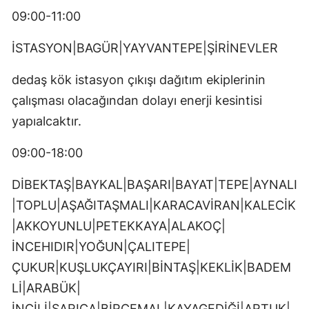
09:00-11:00
İSTASYON|BAGÜR|YAYVANTEPE|ŞİRİNEVLER
dedaş kök istasyon çıkışı dağıtım ekiplerinin
çalışması olacağından dolayı enerji kesintisi
yapıalcaktır.
09:00-18:00
DİBEKTAŞ|BAYKAL|BAŞARI|BAYAT|TEPE|AYNALI
|TOPLU|AŞAĞITAŞMALI|KARACAVİRAN|KALECİK
|AKKOYUNLU|PETEKKAYA|ALAKOÇ|
İNCEHIDIR|YOĞUN|ÇALITEPE|
ÇUKUR|KUŞLUKÇAYIRI|BİNTAŞ|KEKLİK|BADEM
Lİ|ARABÜK|
İNCİLİ|SARICA|BİRCEMAL|KAYAGEDİĞİ|ARTUK|