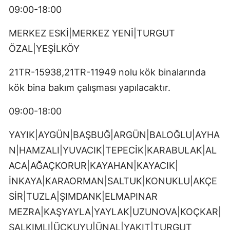
09:00-18:00
MERKEZ ESKİ|MERKEZ YENİ|TURGUT
ÖZAL|YEŞİLKÖY
21TR-15938,21TR-11949 nolu kök binalarında
kök bina bakım çalışması yapılacaktır.
09:00-18:00
YAYIK|AYGÜN|BAŞBUĞ|ARGÜN|BALOĞLU|AYHA
N|HAMZALI|YUVACIK|TEPECİK|KARABULAK|AL
ACA|AĞAÇKORUR|KAYAHAN|KAYACIK|
İNKAYA|KARAORMAN|SALTUK|KONUKLU|AKÇE
SİR|TUZLA|ŞIMDANK|ELMAPINAR
MEZRA|KAŞYAYLA|YAYLAK|UZUNOVA|KOÇKAR|
SALKIMLI|ÜÇKUYU|ÜNAL|YAKIT|TURGUT