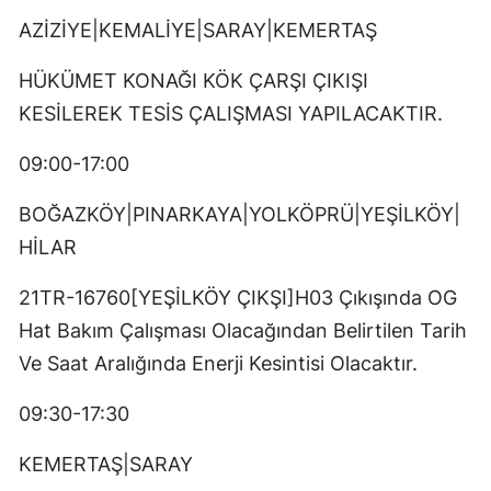
AZİZİYE|KEMALİYE|SARAY|KEMERTAŞ
HÜKÜMET KONAĞI KÖK ÇARŞI ÇIKIŞI
KESİLEREK TESİS ÇALIŞMASI YAPILACAKTIR.
09:00-17:00
BOĞAZKÖY|PINARKAYA|YOLKÖPRÜ|YEŞİLKÖY|
HİLAR
21TR-16760[YEŞİLKÖY ÇIKŞI]H03 Çıkışında OG
Hat Bakım Çalışması Olacağından Belirtilen Tarih
Ve Saat Aralığında Enerji Kesintisi Olacaktır.
09:30-17:30
KEMERTAŞ|SARAY