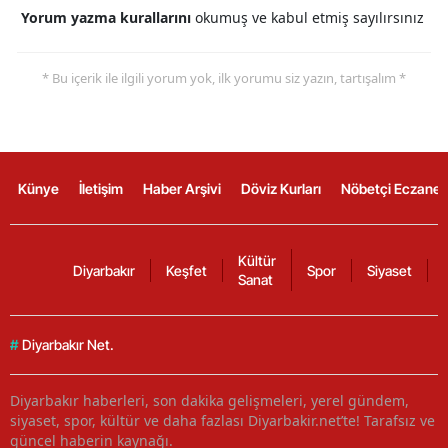
Yorum yazma kurallarını
okumuş ve kabul etmiş sayılırsınız
* Bu içerik ile ilgili yorum yok, ilk yorumu siz yazın, tartışalım *
Künye
İletişim
Haber Arşivi
Döviz Kurları
Nöbetçi Eczanel
Kültür
Diyarbakır
Keşfet
Spor
Siyaset
Sanat
#
Diyarbakır Net.
Diyarbakır haberleri, son dakika gelişmeleri, yerel gündem,
siyaset, spor, kültür ve daha fazlası Diyarbakir.net’te! Tarafsız ve
güncel haberin kaynağı.