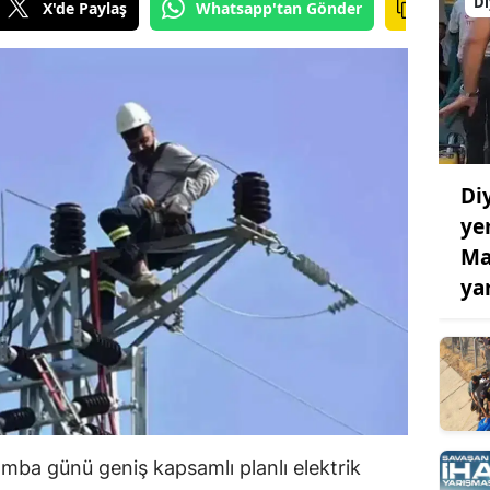
Di
X'de Paylaş
Whatsapp'tan Gönder
Di
ye
Ma
ya
ba günü geniş kapsamlı planlı elektrik