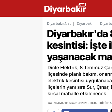
Diyarbakir.Net
|
Diyarbakır
|
Diyarba
Diyarbakır'da
kesintisi: İşte 
yaşanacak mah
Dicle Elektrik, 8 Temmuz Ça
ilçesinde planlı bakım, onarı
elektrik kesintisi uygulanac
ilçelerin yanı sıra Sur, Çınar
kırsal mahalle etkilenecek.
YAYINLAMA: 08 Temmuz 2026 - 00:46
EDİTÖR: S