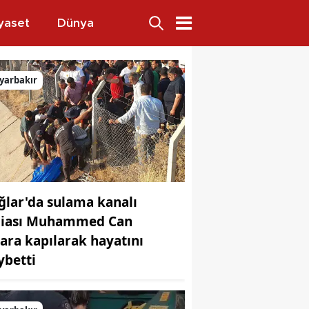
yaset
Dünya
mahalleler
yarbakır
ğlar'da sulama kanalı
ciası Muhammed Can
lara kapılarak hayatını
ybetti