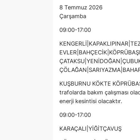
8 Temmuz 2026
Çarşamba
09:00-17:00
KENGERLİ|KAPAKLIPINAR|TEZ
EVLER|BAHÇECİK|KÖPRÜBAŞI
ÇATAKSU|YENİDOĞAN|ÇUBU
ÇÖLAĞAN|SARIYAZMA|BAHA
KUŞBURNU KÖKTE KÖPRÜBAŞI ÇI
trafolarda bakım çalışması olac
enerji kesintisi olacaktır.
09:00-17:00
KARAÇALI|YİĞİTÇAVUŞ