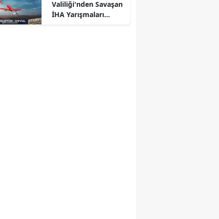
Valiliği'nden Savaşan
İHA Yarışmaları
duyurusu: Yeri ve
tarihi açıklandı