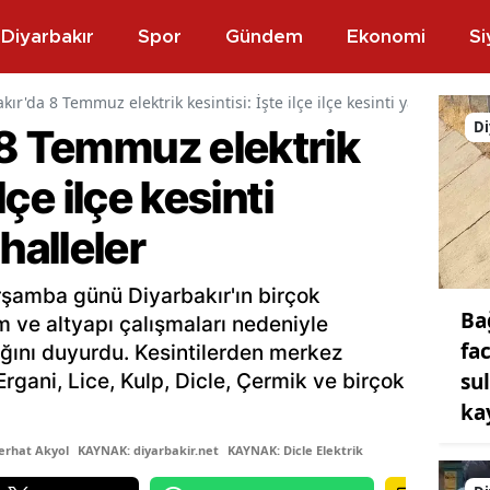
Diyarbakır
Spor
Gündem
Ekonomi
Si
kır'da 8 Temmuz elektrik kesintisi: İşte ilçe ilçe kesinti yaşanacak 
Di
 8 Temmuz elektrik
ilçe ilçe kesinti
alleler
rşamba günü Diyarbakır'ın birçok
Ba
m ve altyapı çalışmaları nedeniyle
fa
ağını duyurdu. Kesintilerden merkez
su
, Ergani, Lice, Kulp, Dicle, Çermik ve birçok
ka
erhat Akyol
KAYNAK: diyarbakir.net
KAYNAK: Dicle Elektrik