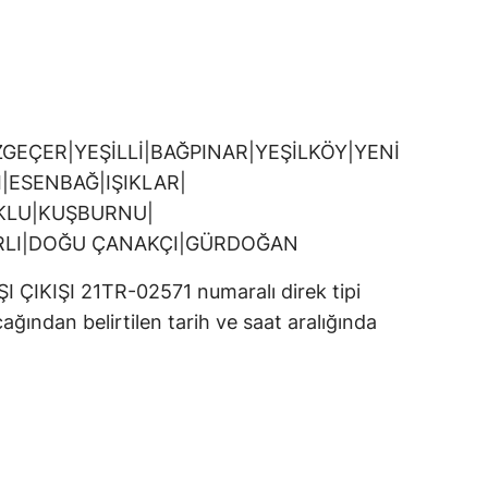
GEÇER|YEŞİLLİ|BAĞPINAR|YEŞİLKÖY|YENİ
|ESENBAĞ|IŞIKLAR|
KLU|KUŞBURNU|
RLI|DOĞU ÇANAKÇI|GÜRDOĞAN
KIŞI 21TR-02571 numaralı direk tipi
ağından belirtilen tarih ve saat aralığında