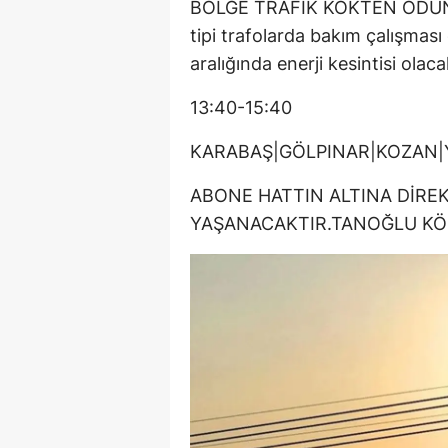
BÖLGE TRAFİK KÖKTEN ODUN P
tipi trafolarda bakım çalışması 
aralığında enerji kesintisi olacak
13:40-15:40
KARABAŞ|GÖLPINAR|KOZAN|
ABONE HATTIN ALTINA DİREK
YAŞANACAKTIR.TANOĞLU KÖ