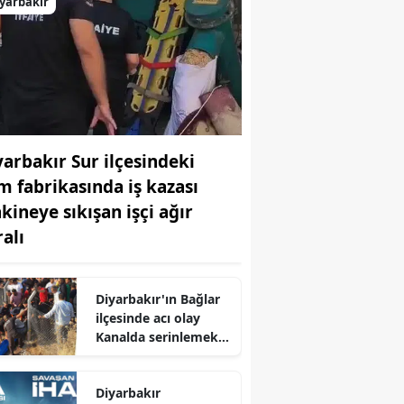
yarbakır
yarbakır Sur ilçesindeki
m fabrikasında iş kazası
kineye sıkışan işçi ağır
ralı
Diyarbakır'ın Bağlar
ilçesinde acı olay
Kanalda serinlemek
isteyen genç hayatını
kaybetti
Diyarbakır