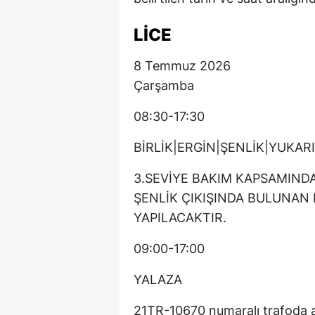
LİCE
8 Temmuz 2026
Çarşamba
08:30-17:30
BİRLİK|ERGİN|ŞENLİK|YUKAR
3.SEVİYE BAKIM KAPSAMINDA 
ŞENLİK ÇIKIŞINDA BULUNAN 
YAPILACAKTIR.
09:00-17:00
YALAZA
21TR-10670 numaralı trafoda a