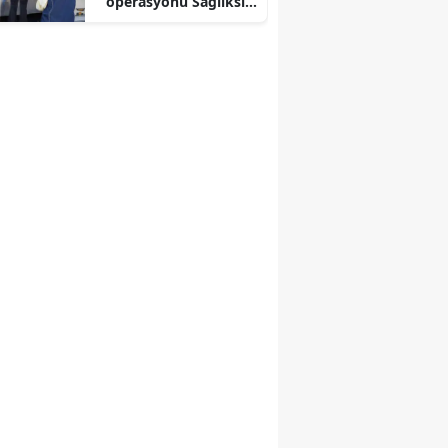
operasyonu Sağlıksız
ürünlere el konuldu
ve cezai işlem
uygulandı