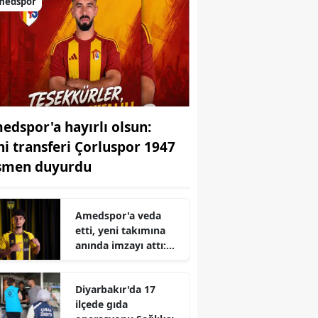
medspor
edspor'a hayırlı olsun:
ni transferi Çorluspor 1947
smen duyurdu
Amedspor'a veda
etti, yeni takımına
anında imzayı attı:
İşte başarılı
savunmacının adresi
Diyarbakır'da 17
ilçede gıda