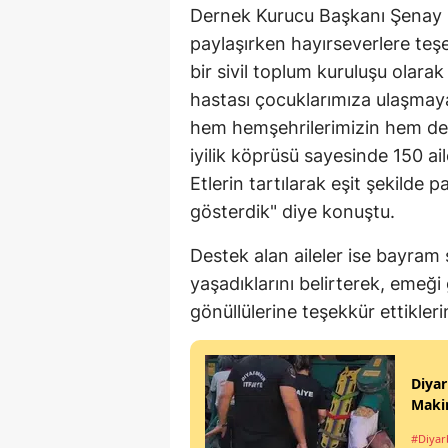
Dernek Kurucu Başkanı Şenay Ç
paylaşırken hayırseverlere teşek
bir sivil toplum kuruluşu olara
hastası çocuklarımıza ulaşmay
hem hemşehrilerimizin hem de
iyilik köprüsü sayesinde 150 ai
Etlerin tartılarak eşit şekild
gösterdik" diye konuştu.
Destek alan aileler ise bayram 
yaşadıklarını belirterek, emeğ
gönüllülerine teşekkür ettikleri
Diyar
Makin
#Diyar