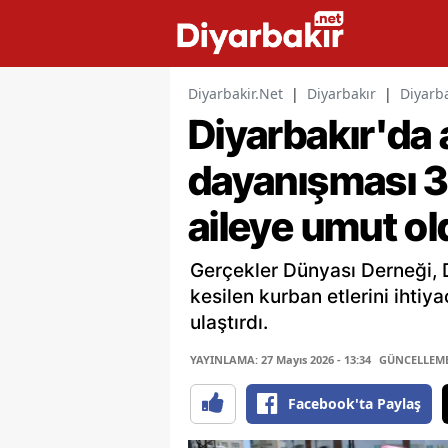
Diyarbakir.Net
|
Diyarbakır
|
Diyarb
Diyarbakır'da
dayanışması 3
aileye umut ol
Gerçekler Dünyası Derneği, D
kesilen kurban etlerini ihtiy
ulaştırdı.
YAYINLAMA: 27 Mayıs 2026 - 13:34
GÜNCELLEME: 
Facebook'ta Paylaş