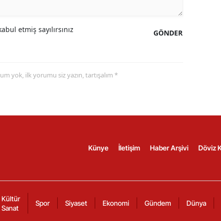
abul etmiş sayılırsınız
GÖNDER
yorum yok, ilk yorumu siz yazın, tartışalım *
Künye
İletişim
Haber Arşivi
Döviz K
Kültür
Spor
Siyaset
Ekonomi
Gündem
Dünya
Sanat