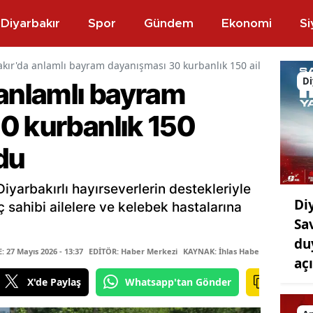
Diyarbakır
Spor
Gündem
Ekonomi
Si
akır'da anlamlı bayram dayanışması 30 kurbanlık 150 aileye umut 
Di
 anlamlı bayram
0 kurbanlık 150
du
iyarbakırlı hayırseverlerin destekleriyle
Di
aç sahibi ailelere ve kelebek hastalarına
Sa
du
27 Mayıs 2026 - 13:37
EDİTÖR: Haber Merkezi
KAYNAK: İhlas Haber Ajansı
aç
X'de Paylaş
Whatsapp'tan Gönder