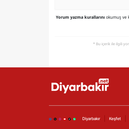
Yorum yazma kurallarını
okumuş ve k
* Bu içerik ile ilgili 
Diyarbakır
Keşfet