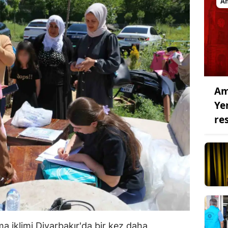
A
Am
Ye
re
 iklimi Diyarbakır'da bir kez daha