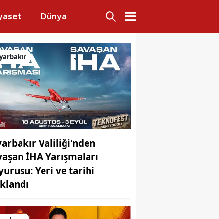
yaset
Dünya
oldu
yarbakır
yarbakır Valiliği'nden
vaşan İHA Yarışmaları
yurusu: Yeri ve tarihi
ıklandı