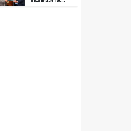
insanından 100
çocuğa ücretsiz
sünnet düğünü