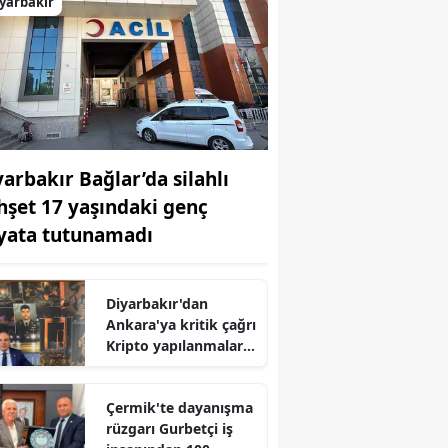
yarbakır
yarbakır Bağlar’da silahlı
hşet 17 yaşındaki genç
yata tutunamadı
Diyarbakır'dan
Ankara'ya kritik çağrı
Kripto yapılanmalara
karşı tedbir şart
Çermik'te dayanışma
rüzgarı Gurbetçi iş