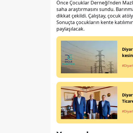
Önce Çocuklar Derneği’nden Mazl
saha araştırmasını sundu. Barınma
dikkat çekildi. Çalıştay, çocuk atö
Sonuçta çocukların kente katılımın
paylaşılacak.
Diyar
kesin
#Diyar
Diyar
Ticar
#Diyar