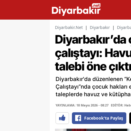
Diyarbakir.Net
|
Diyarbakır
|
Diyarba
Diyarbakır’da 
çalıştayı: Ha
talebi öne çıkt
Diyarbakır'da düzenlenen “K
Çalıştayı”nda çocuk hakları 
taleplerde havuz ve kütüphan
YAYINLAMA: 18 Mayıs 2026 - 08:27
EDİTÖR: Hab
Facebook'ta Paylaş