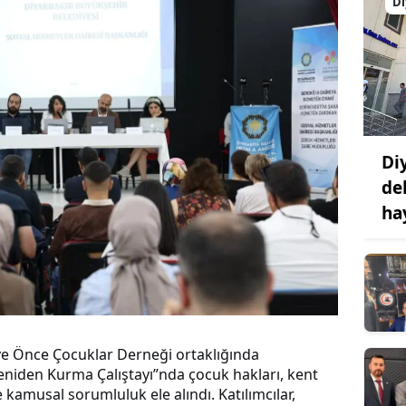
Di
Di
de
ha
ve Önce Çocuklar Derneği ortaklığında
eniden Kurma Çalıştayı”nda çocuk hakları, kent
ve kamusal sorumluluk ele alındı. Katılımcılar,