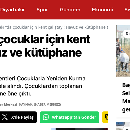
Diyarbakır
Spor
Gündem
Ekonomi
Si
kır’da çocuklar için kent çalıştayı: Havuz ve kütüphane talebi öne çı
Di
çocuklar için kent
vuz ve kütüphane
ı
entleri Çocuklarla Yeniden Kurma
Ba
ele alındı. Çocuklardan toplanan
Se
e öne çıktı.
Ma
er Merkezi
KAYNAK: (HABER MERKEZİ)
ge
X'de Paylaş
Whatsapp'tan Gönder