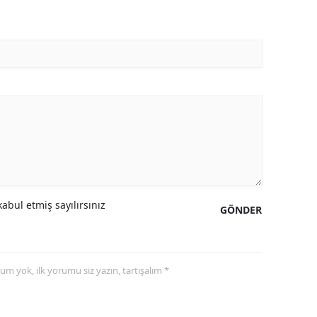
abul etmiş sayılırsınız
GÖNDER
yorum yok, ilk yorumu siz yazın, tartışalım *