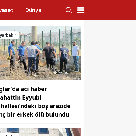
yaset
Dünya
ktı
yarbakır
ğlar'da acı haber
lahattin Eyyubi
hallesi'ndeki boş arazide
nç bir erkek ölü bulundu