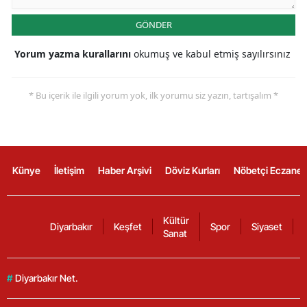
GÖNDER
Yorum yazma kurallarını
okumuş ve kabul etmiş sayılırsınız
* Bu içerik ile ilgili yorum yok, ilk yorumu siz yazın, tartışalım *
Künye
İletişim
Haber Arşivi
Döviz Kurları
Nöbetçi Eczanel
Kültür
Diyarbakır
Keşfet
Spor
Siyaset
Sanat
#
Diyarbakır Net.