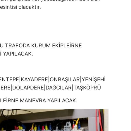
esintisi olacaktır.
LU TRAFODA KURUM EKİPLEİRNE
 YAPILACAK.
NTEPE|KAYADERE|ONBAŞILAR|YENİŞEHİ
DERE|DOLAPDERE|DAĞCILAR|TAŞKÖPRÜ
PLEİRNE MANEVRA YAPILACAK.