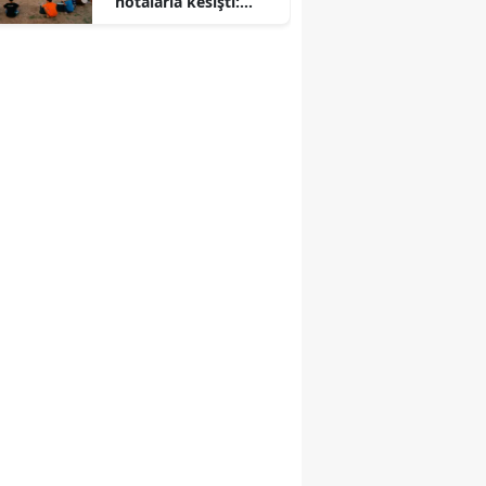
notalarla kesişti:
Hayatları değişti