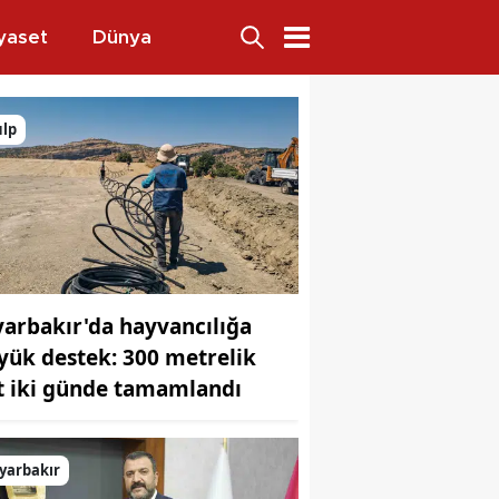
yaset
Dünya
ulp
yarbakır'da hayvancılığa
yük destek: 300 metrelik
t iki günde tamamlandı
yarbakır