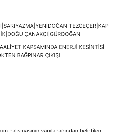
Lİ|SARIYAZMA|YENİDOĞAN|TEZGEÇER|KAP
CİK|DOĞU ÇANAKÇI|GÜRDOĞAN
FAALİYET KAPSAMINDA ENERJİ KESİNTİSİ
KTEN BAĞPINAR ÇIKIŞI
m çalışmasının yapılacağından belirtilen