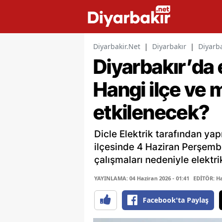
Diyarbakir.Net
|
Diyarbakır
|
Diyarba
Diyarbakır’da e
Hangi ilçe ve 
etkilenecek?
Dicle Elektrik tarafından ya
ilçesinde 4 Haziran Perşemb
çalışmaları nedeniyle elektri
YAYINLAMA: 04 Haziran 2026 - 01:41
EDİTÖR: H
Facebook'ta Paylaş