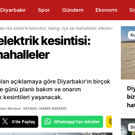
Diyarbakır
Spor
Gündem
Ekonomi
Si
kır’da elektrik kesintisi: Hangi ilçe ve mahalleler etkilenecek?
K
lektrik kesintisi:
mahalleler
pılan açıklamaya göre Diyarbakır'ın birçok
Di
e günü planlı bakım ve onarım
bü
k kesintileri yaşanacak.
ha
aber Merkezi
KAYNAK: (HABER MERKEZİ)
X'de Paylaş
Whatsapp'tan Gönder
Di