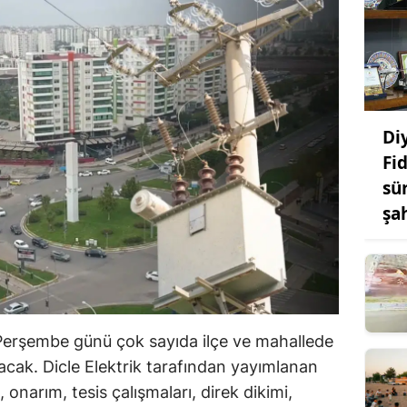
Di
Fi
sü
şa
Perşembe günü çok sayıda ilçe ve mahallede
anacak. Dicle Elektrik tarafından yayımlanan
onarım, tesis çalışmaları, direk dikimi,