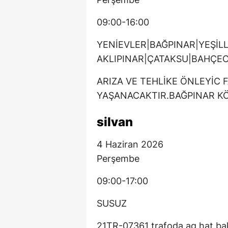
09:00-16:00
YENİEVLER|BAĞPINAR|YEŞİL
AKLIPINAR|ÇATAKSU|BAHÇE
ARIZA VE TEHLİKE ÖNLEYİC 
YAŞANACAKTIR.BAĞPINAR KÖ
silvan
4 Haziran 2026
Perşembe
09:00-17:00
SUSUZ
21TR-07361 trafoda ag hat bakı