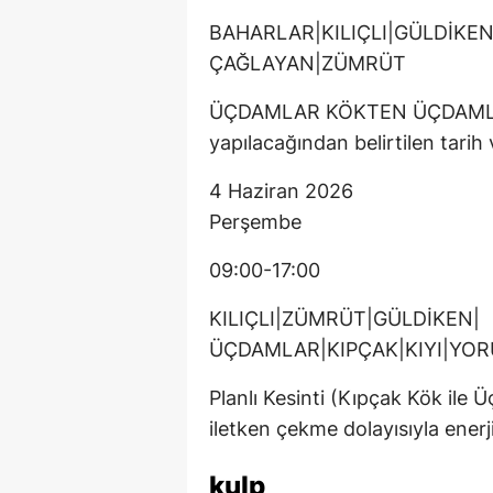
BAHARLAR|KILIÇLI|GÜLDİK
ÇAĞLAYAN|ZÜMRÜT
ÜÇDAMLAR KÖKTEN ÜÇDAMLAR 
yapılacağından belirtilen tarih v
4 Haziran 2026
Perşembe
09:00-17:00
KILIÇLI|ZÜMRÜT|GÜLDİKEN|
ÜÇDAMLAR|KIPÇAK|KIYI|YO
Planlı Kesinti (Kıpçak Kök ile
iletken çekme dolayısıyla enerji
kulp