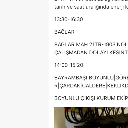
tarih ve saat aralığında enerji k
13:30-16:30
BAĞLAR
BAĞLAR MAH 21TR-1903 NO
ÇALIŞMADAN DOLAYI KESİNTİ
14:00-15:20
BAYRAMBAŞI|BOYUNLU|GÖRE
R|ÇARDAK|ÇALDERE|KEKLİK
BOYUNLU ÇIKIŞI KURUM EKİ