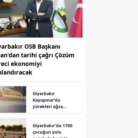
yarbakır OSB Başkanı
dan'dan tarihi çağrı Çözüm
reci ekonomiyi
hlandıracak
Diyarbakır
Kayapınar’da
yürekleri ağza
getiren kaza Ters
yöne giren
Diyarbakır'da 1700
motosiklet
çocuğun yolu
otomobille çarpıştı