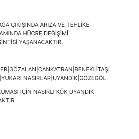
A ÇIKIŞINDA ARIZA VE TEHLİKE
SAMINDA HÜCRE DEĞİŞİMİ
İNTİSİ YAŞANACAKTIR.
ER|GÖZALAN|CANKATRAN|BENEKLİTAŞ|
|YUKARI NASIRLAR|UYANDIK|GÖZEGÖL
UMASI İÇİN NASIRLI KÖK UYANDIK
AKTIR