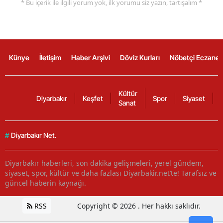
* Bu içerik ile ilgili yorum yok, ilk yorumu siz yazın, tartışalım *
Künye
İletişim
Haber Arşivi
Döviz Kurları
Nöbetçi Eczanel
Kültür
Diyarbakır
Keşfet
Spor
Siyaset
Sanat
#
Diyarbakır Net.
Diyarbakır haberleri, son dakika gelişmeleri, yerel gündem,
siyaset, spor, kültür ve daha fazlası Diyarbakir.net’te! Tarafsız ve
güncel haberin kaynağı.
RSS
Copyright © 2026 . Her hakkı saklıdır.