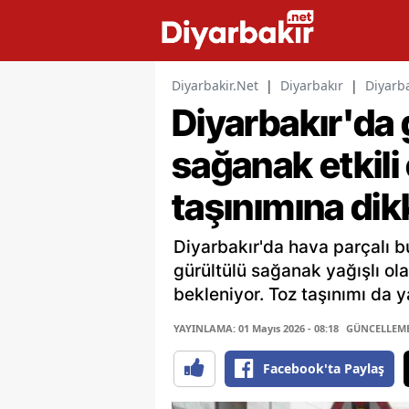
Diyarbakir.Net
|
Diyarbakır
|
Diyarba
Diyarbakır'da 
sağanak etkili
taşınımına dik
Diyarbakır'da hava parçalı bu
gürültülü sağanak yağışlı ola
bekleniyor. Toz taşınımı da y
YAYINLAMA: 01 Mayıs 2026 - 08:18
GÜNCELLEME: 
Facebook'ta Paylaş