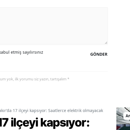
abul etmiş sayılırsınız
GÖNDER
yorum yok, ilk yorumu siz yazın, tartışalım *
kır’da 17 ilçeyi kapsıyor: Saatlerce elektrik olmayacak
A
7 ilçeyi kapsıyor: