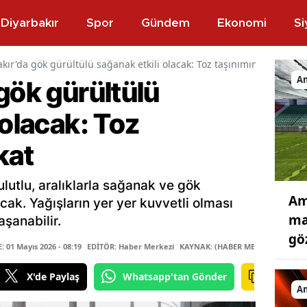
Diyarbakır
Spor
Gündem
Ekonomi
Si
kır'da gök gürültülü sağanak etkili olacak: Toz taşınımına dikkat
A
gök gürültülü
 olacak: Toz
kat
lutlu, aralıklarla sağanak ve gök
Am
cak. Yağışların yer yer kuvvetli olması
ma
aşanabilir.
gö
01 Mayıs 2026 - 08:19
EDİTÖR: Haber Merkezi
KAYNAK: (HABER MERKEZİ)
X'de Paylaş
Whatsapp'tan Gönder
A