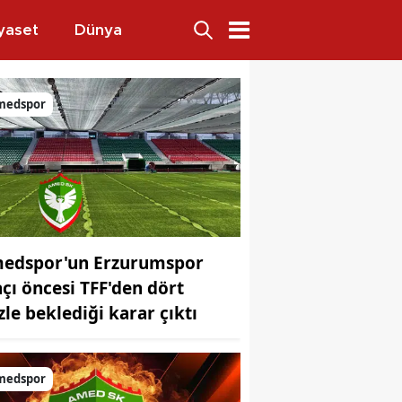
yaset
Dünya
medspor
edspor'un Erzurumspor
çı öncesi TFF'den dört
zle beklediği karar çıktı
medspor