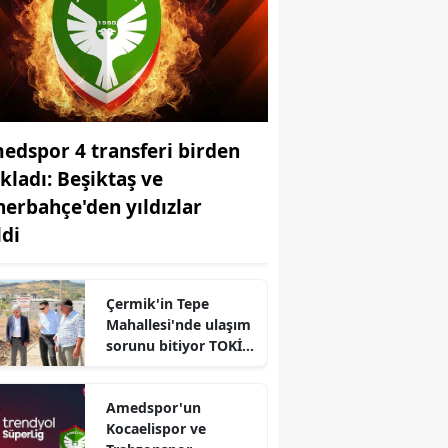
edspor 4 transferi birden
ıkladı: Beşiktaş ve
nerbahçe'den yıldızlar
ldi
Çermik'in Tepe
Mahallesi'nde ulaşım
sorunu bitiyor TOKİ
yolunda çalışmalar
sürüyor
Amedspor'un
Kocaelispor ve