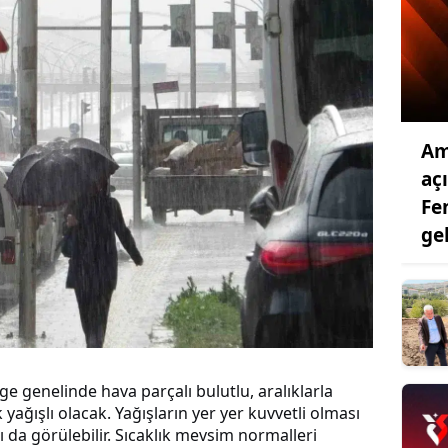
Am
aç
Fe
ge
e genelinde hava parçalı bulutlu, aralıklarla
ağışlı olacak. Yağışların yer yer kuvvetli olması
mı da görülebilir. Sıcaklık mevsim normalleri