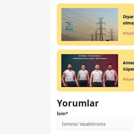
Diyar
olma
#Diyar
Ameds
Süper
#Diyar
Yorumlar
İsim*