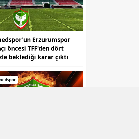
edspor'un Erzurumspor
çı öncesi TFF'den dört
zle beklediği karar çıktı
medspor
edspor 4 transferi birden