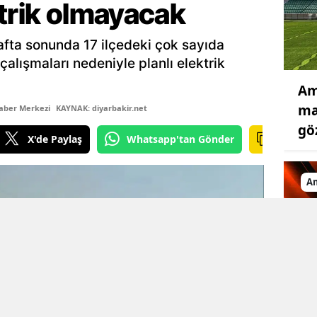
ktrik olmayacak
afta sonunda 17 ilçedeki çok sayıda
lışmaları nedeniyle planlı elektrik
Am
ma
aber Merkezi
KAYNAK: diyarbakir.net
gö
X'de Paylaş
Whatsapp'tan Gönder
A
Am