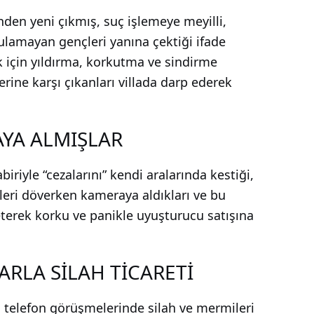
inden yeni çıkmış, suç işlemeye meyilli,
lamayan gençleri yanına çektiği ifade
k için yıldırma, korkutma ve sindirme
rine karşı çıkanları villada darp ederek
YA ALMIŞLAR
riyle “cezalarını” kendi aralarında kestiği,
eri döverken kameraya aldıkları ve bu
leterek korku ve panikle uyuşturucu satışına
ARLA SİLAH TİCARETİ
n telefon görüşmelerinde silah ve mermileri