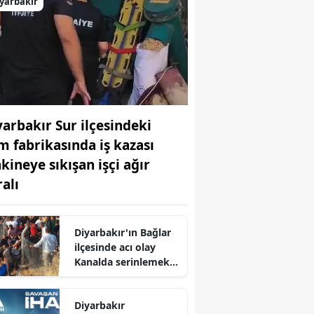
yarbakır
yarbakır Sur ilçesindeki
m fabrikasında iş kazası
kineye sıkışan işçi ağır
ralı
Diyarbakır'ın Bağlar
ilçesinde acı olay
Kanalda serinlemek
isteyen genç hayatını
kaybetti
Diyarbakır