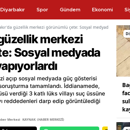
Diyarbakır
Spor
Gündem
Ekonomi
Si
akır'da güzellik merkezi görünümlü çete: Sosyal medyada güç göster
Di
güzellik merkezi
te: Sosyal medyada
yapıyorlardı
ezi açıp sosyal medyada güç gösterisi
Ba
 soruşturma tamamlandı. İddianamede,
fa
süsü verdiği 3 katlı lüks villayı suç üssüne
su
ı reddedenleri darp edip görüntülediği
ka
aber Merkezi
KAYNAK: (HABER MERKEZİ)