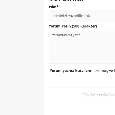
İsim*
Yorum Yazın (500 Karakter)
Yorum yazma kurallarını
okumuş ve k
* Bu içerik ile ilgili 