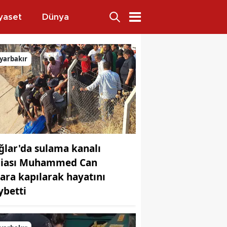
yaset
Dünya
isi yapıyorlardı
yarbakır
ğlar'da sulama kanalı
ciası Muhammed Can
lara kapılarak hayatını
ybetti