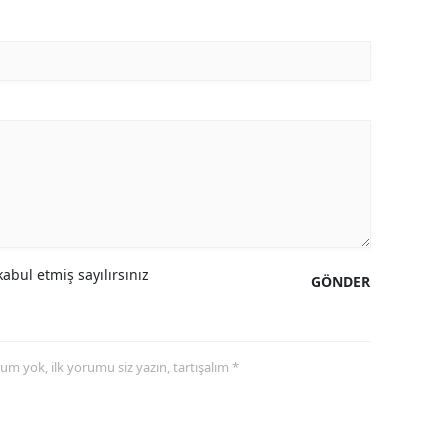
abul etmiş sayılırsınız
GÖNDER
yorum yok, ilk yorumu siz yazın, tartışalım *