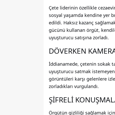
Çete liderinin özellikle cezaev
sosyal yaşamda kendine yer bu
edildi. Haksız kazanç sağlama
gücünü kullanan örgüt, kendile
uyuşturucu satışına zorladı.
DÖVERKEN KAMERA
İddianamede, çetenin sokak tabi
uyuşturucu satmak istemeyenl
görüntüleri karşı gelenlere iz
zorladıkları vurgulandı.
ŞİFRELİ KONUŞMAL
Örgütün gizliliği sağlamak içi