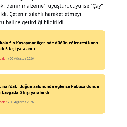
dek, demir malzeme”, uyuşturucuyu ise “Çay”
ildi. Çetenin silahlı hareket etmeyi
 haline getirdiği bildirildi.
bakır'ın Kayapınar ilçesinde düğün eğlencesi kana
dı 5 kişi yaralandı
bakır
/ 06 Ağustos 2026
pınar’daki düğün salonunda eğlence kabusa döndü
 kavgada 5 kişi yaralandı
bakır
/ 06 Ağustos 2026