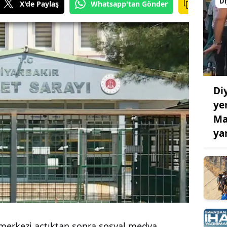
Di
X'de Paylaş
Whatsapp'tan Gönder
Di
ye
Ma
ya
k merkezi açtıktan sonra sosyal medya