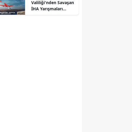
Valiliği'nden Savaşan
İHA Yarışmaları
duyurusu: Yeri ve
tarihi açıklandı