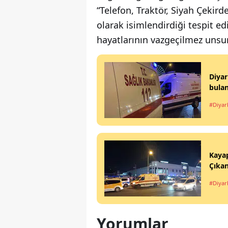
“Telefon, Traktör, Siyah Çekir
olarak isimlendirdiği tespit ed
hayatlarının vazgeçilmez unsuru
Diyar
bulan
#Diyar
Kaya
Çıkan
#Diyar
Yorumlar