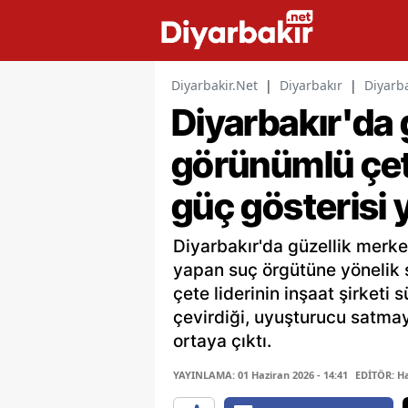
Diyarbakir.Net
|
Diyarbakır
|
Diyarb
Diyarbakır'da 
görünümlü çe
güç gösterisi 
Diyarbakır'da güzellik merk
yapan suç örgütüne yönelik
çete liderinin inşaat şirketi 
çevirdiği, uyuşturucu satmay
ortaya çıktı.
YAYINLAMA: 01 Haziran 2026 - 14:41
EDİTÖR: H