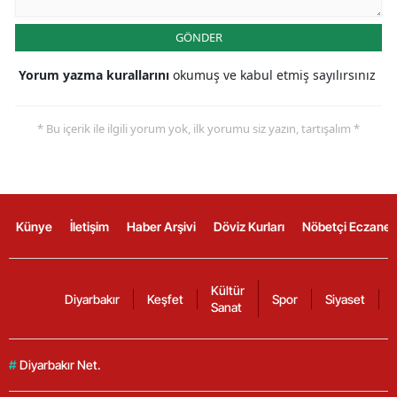
GÖNDER
Yorum yazma kurallarını
okumuş ve kabul etmiş sayılırsınız
* Bu içerik ile ilgili yorum yok, ilk yorumu siz yazın, tartışalım *
Künye
İletişim
Haber Arşivi
Döviz Kurları
Nöbetçi Eczanel
Kültür
Diyarbakır
Keşfet
Spor
Siyaset
Sanat
#
Diyarbakır Net.