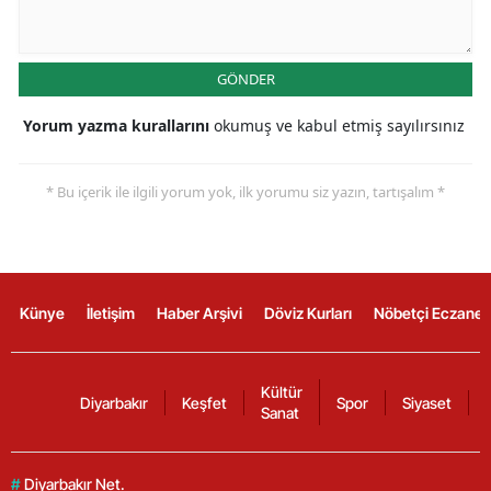
GÖNDER
Yorum yazma kurallarını
okumuş ve kabul etmiş sayılırsınız
* Bu içerik ile ilgili yorum yok, ilk yorumu siz yazın, tartışalım *
Künye
İletişim
Haber Arşivi
Döviz Kurları
Nöbetçi Eczanel
Kültür
Diyarbakır
Keşfet
Spor
Siyaset
Sanat
#
Diyarbakır Net.