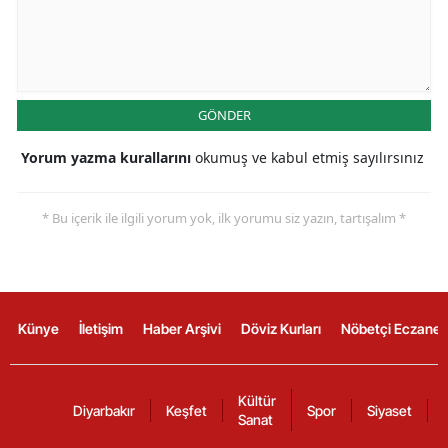
GÖNDER
Yorum yazma kurallarını
okumuş ve kabul etmiş sayılırsınız
* Bu içerik ile ilgili yorum yok, ilk yorumu siz yazın, tartışalım *
Künye
İletişim
Haber Arşivi
Döviz Kurları
Nöbetçi Eczanel
Kültür
Diyarbakır
Keşfet
Spor
Siyaset
Sanat