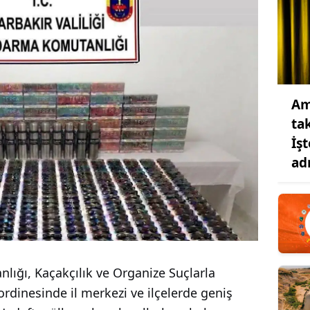
Am
ta
İş
ad
lığı, Kaçakçılık ve Organize Suçlarla
inesinde il merkezi ve ilçelerde geniş