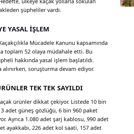
Hedefte, ülkeye kaçak yollarla sokulan
akleden şüpheliler vardı.
YE YASAL İŞLEM
ı Kaçakçılıkla Mücadele Kanunu kapsamında
da toplam 52 olaya müdahale etti. Bu
heli hakkında yasal işlem başlatıldı.
na alınırken, soruşturma devam ediyor.
ÜRÜNLER TEK TEK SAYILDI
açak ürünler dikkat çekiyor. Listede 10 bin
13 adet güneş gözlüğü, 6 bin 960 paket
or. Ayrıca 1.080 adet şarj kablosu, 990 adet
et ayakkabı, 226 adet kol saati, 157 adet