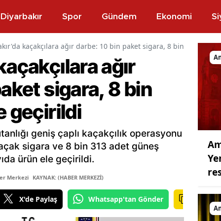
Diyarbakır
Spor
Gündem
Ekonomi
Si
kır'da kaçakçılara ağır darbe: 10 bin paket sigara, 8 bin adet gözlük
A
kaçakçılara ağır
aket sigara, 8 bin
 geçirildi
tanlığı geniş çaplı kaçakçılık operasyonu
Am
açak sigara ve 8 bin 313 adet güneş
Ye
da ürün ele geçirildi.
re
er Merkezi
KAYNAK: (HABER MERKEZİ)
X'de Paylaş
Whatsapp'tan Gönder
A