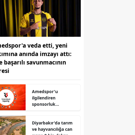
edspor'a veda etti, yeni
kımına anında imzayı attı:
te başarılı savunmacının
resi
Amedspor'u
ilgilendiren
sponsorluk
anlaşması: İki yıllık
imzalar atıldı
Diyarbakır'da tarım
ve hayvancılığa can