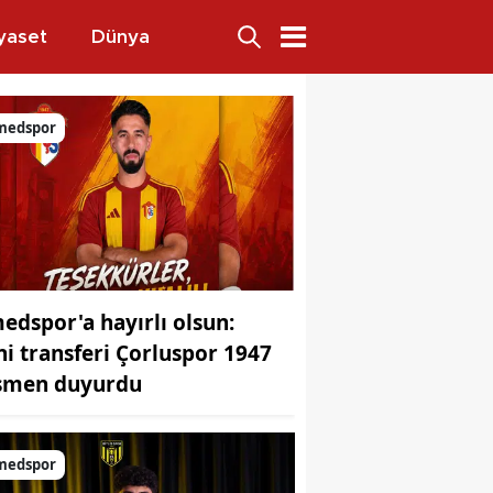
yaset
Dünya
 ele geçirildi
medspor
edspor'a hayırlı olsun:
ni transferi Çorluspor 1947
smen duyurdu
medspor