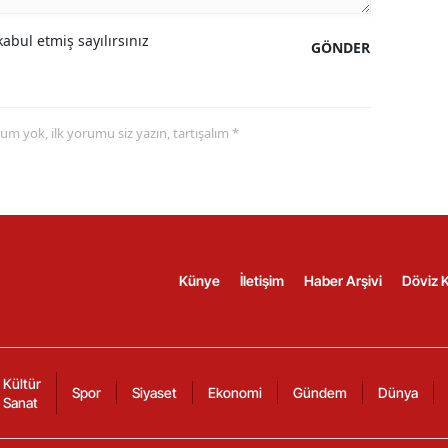
abul etmiş sayılırsınız
GÖNDER
yorum yok, ilk yorumu siz yazın, tartışalım *
Künye
İletişim
Haber Arşivi
Döviz K
Kültür
Spor
Siyaset
Ekonomi
Gündem
Dünya
Sanat