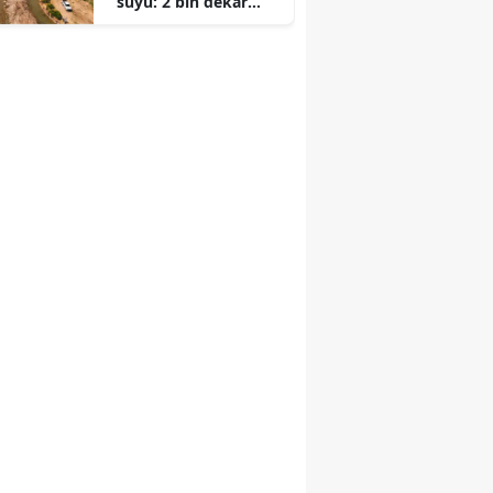
suyu: 2 bin dekar
arazi faydalanacak