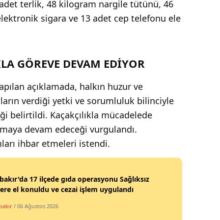
det terlik, 48 kilogram nargile tütünü, 46
elektronik sigara ve 13 adet cep telefonu ele
LA GÖREVE DEVAM EDİYOR
yapılan açıklamada, halkın huzur ve
arın verdiği yetki ve sorumluluk bilinciyle
eği belirtildi. Kaçakçılıkla mücadelede
namaya devam edeceği vurgulandı.
arı ihbar etmeleri istendi.
bakır'da 17 ilçede gıda operasyonu Sağlıksız
ere el konuldu ve cezai işlem uygulandı
bakır
/ 06 Ağustos 2026