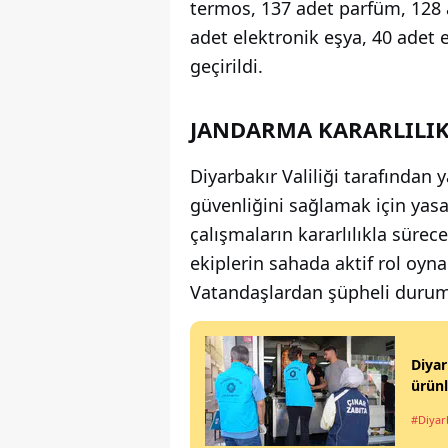
termos, 137 adet parfüm, 128 a
adet elektronik eşya, 40 adet 
geçirildi.
JANDARMA KARARLILIK
Diyarbakır Valiliği tarafından 
güvenliğini sağlamak için yasal
çalışmaların kararlılıkla sürec
ekiplerin sahada aktif rol oy
Vatandaşlardan şüpheli duruml
Diyar
ürünl
#Diyar