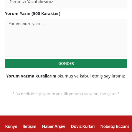
Yorum Yazın (500 Karakter)
GÖNDER
Yorum yazma kurallarını
okumuş ve kabul etmiş sayılırsınız
* Bu içerik ile ilgili yorum yok, ilk yorumu siz yazın, tartışalım *
Künye
İletişim
Haber Arşivi
Döviz Kurları
Nöbetçi Eczanel