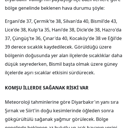
bölge genelinde beklenen hava durumu şöyle:
Ergani'de 37, Çermik'te 38, Silvan'da 40, Bismil'de 43,
Lice'de 38, Kulp'ta 35, Hani'de 38, Dicle'de 38, Hazro'da
37, Çüngüş'te 36, Çınar'da 40, Kocaköy'de 38 ve Eğil'de
39 derece sıcaklık kaydedilecek. Görüldüğü üzere
bölgenin doğusunda yer alan ilçelerde sıcaklıklar daha
düşük seyrederken, Bismil başta olmak üzere güney
ilçelerde aşırı sıcaklar etkisini sürdürecek.
KOMŞU İLLERDE SAĞANAK RİSKİ VAR
Meteoroloji tahminlerine göre Diyarbakır'ın yanı sıra
Şırnak ve Siirt'in doğu kesimlerinde öğleden sonra
gökgürültülü sağanak yağmur görülecek. Bölge
genelinde beklenen az bulutlu ve açık havanın yerini