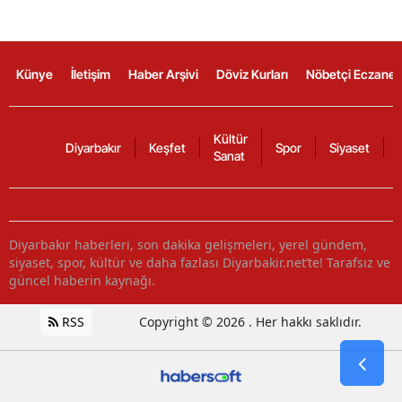
Künye
İletişim
Haber Arşivi
Döviz Kurları
Nöbetçi Eczanel
Kültür
Diyarbakır
Keşfet
Spor
Siyaset
Sanat
Diyarbakır haberleri, son dakika gelişmeleri, yerel gündem,
siyaset, spor, kültür ve daha fazlası Diyarbakir.net’te! Tarafsız ve
güncel haberin kaynağı.
RSS
Copyright © 2026 . Her hakkı saklıdır.