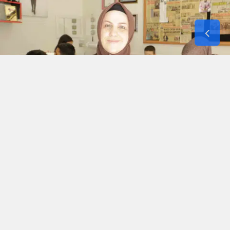
Diyarbakır'da sosyal sorumluluk bilinciyle hareket
eden isimler, Bağlar ilçesinde yaşayan ve daha
önce hiç doğum günü kutlamamış olan çocuklara
yönelik anlamlı bir etkinlik düzenledi.