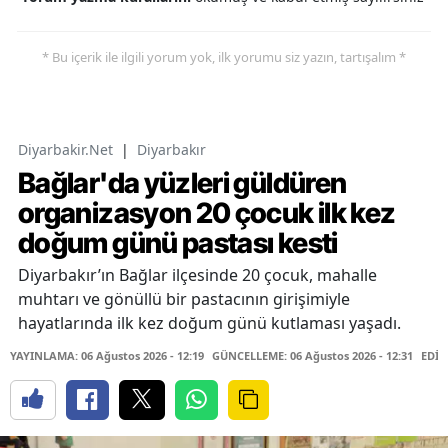
* Bu içerik ile ilgili yorum yok, ilk yorumu siz yazın, tartışalım *
Diyarbakir.Net
|
Diyarbakır
Bağlar'da yüzleri güldüren
organizasyon 20 çocuk ilk kez
doğum günü pastası kesti
Diyarbakır’ın Bağlar ilçesinde 20 çocuk, mahalle
muhtarı ve gönüllü bir pastacının girişimiyle
hayatlarında ilk kez doğum günü kutlaması yaşadı.
YAYINLAMA: 06 Ağustos 2026 - 12:19
GÜNCELLEME: 06 Ağustos 2026 - 12:31
EDİT