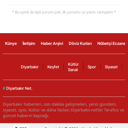
* Bu içerik ile ilgili yorum yok, ilk yorumu siz yazın, tartışalım *
Künye
İletişim
Haber Arşivi
Döviz Kurları
Nöbetçi Eczanel
Kültür
Diyarbakır
Keşfet
Spor
Siyaset
Sanat
#
Diyarbakır Net.
Diyarbakır haberleri, son dakika gelişmeleri, yerel gündem,
siyaset, spor, kültür ve daha fazlası Diyarbakir.net’te! Tarafsız ve
güncel haberin kaynağı.