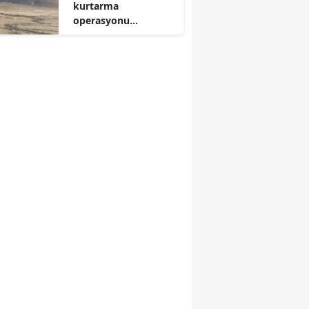
kurtarma
operasyonu
Yuvasında mahsur
kalan hayvanı ekipler
kurtardı