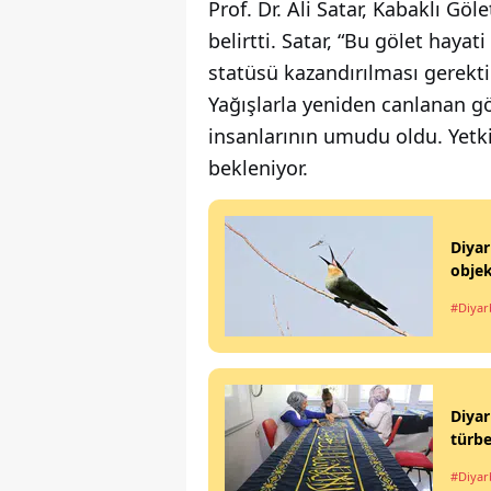
Prof. Dr. Ali Satar, Kabaklı Göl
belirtti. Satar, “Bu gölet hay
statüsü kazandırılması gerekti
Yağışlarla yeniden canlanan g
insanlarının umudu oldu. Yetki
bekleniyor.
Diyar
objek
#Diyar
Diyar
türbe
#Diyar