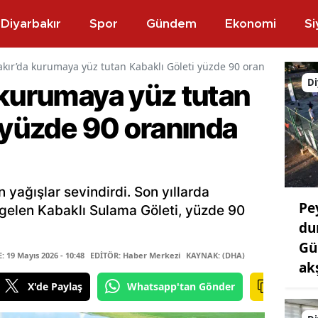
Diyarbakır
Spor
Gündem
Ekonomi
Si
akır’da kurumaya yüz tutan Kabaklı Göleti yüzde 90 oranında doldu
Di
 kurumaya yüz tutan
i yüzde 90 oranında
an yağışlar sevindirdi. Son yıllarda
Pe
elen Kabaklı Sulama Göleti, yüzde 90
du
Gü
19 Mayıs 2026 - 10:48
EDİTÖR: Haber Merkezi
KAYNAK: (DHA)
ak
X'de Paylaş
Whatsapp'tan Gönder