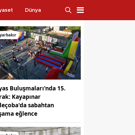
yaset
Dünya
yarbakır
yas Buluşmaları'nda 15.
rak: Kayapınar
leçoba'da sabahtan
şama eğlence