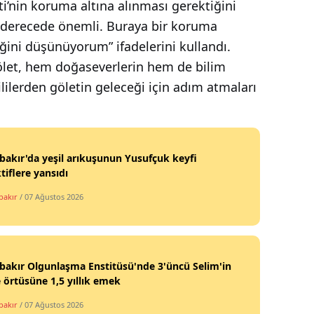
eti’nin koruma altına alınması gerektiğini
ati derecede önemli. Buraya bir koruma
ğini düşünüyorum” ifadelerini kullandı.
ölet, hem doğaseverlerin hem de bilim
lilerden göletin geleceği için adım atmaları
bakır'da yeşil arıkuşunun Yusufçuk keyfi
tiflere yansıdı
bakır
/ 07 Ağustos 2026
bakır Olgunlaşma Enstitüsü'nde 3'üncü Selim'in
 örtüsüne 1,5 yıllık emek
bakır
/ 07 Ağustos 2026