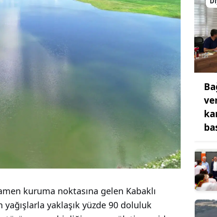
Di
Ba
ve
ka
bas
amamen kuruma noktasına gelen Kabaklı
an yağışlarla yaklaşık yüzde 90 doluluk