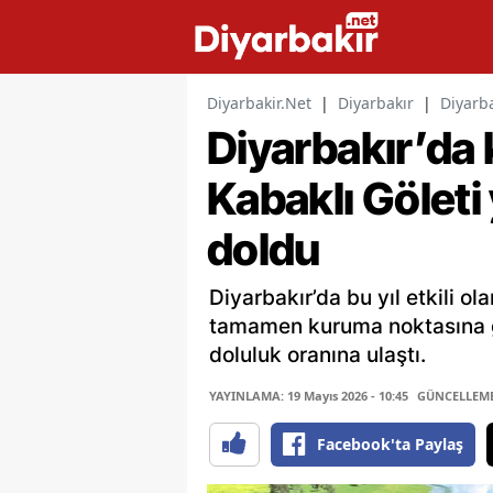
Diyarbakir.Net
|
Diyarbakır
|
Diyarb
Diyarbakır’da
Kabaklı Gölet
doldu
Diyarbakır’da bu yıl etkili ol
tamamen kuruma noktasına g
doluluk oranına ulaştı.
YAYINLAMA: 19 Mayıs 2026 - 10:45
GÜNCELLEME: 
Facebook'ta Paylaş