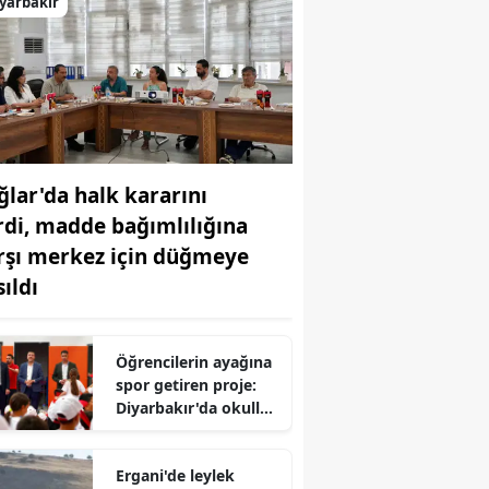
yarbakır
ğlar'da halk kararını
rdi, madde bağımlılığına
rşı merkez için düğmeye
ıldı
Öğrencilerin ayağına
spor getiren proje:
Diyarbakır'da okullar
tatamiyle buluştu
Ergani'de leylek