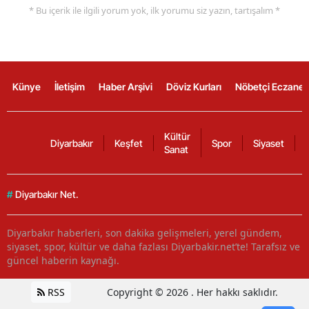
* Bu içerik ile ilgili yorum yok, ilk yorumu siz yazın, tartışalım *
Künye
İletişim
Haber Arşivi
Döviz Kurları
Nöbetçi Eczanel
Kültür
Diyarbakır
Keşfet
Spor
Siyaset
Sanat
#
Diyarbakır Net.
Diyarbakır haberleri, son dakika gelişmeleri, yerel gündem,
siyaset, spor, kültür ve daha fazlası Diyarbakir.net’te! Tarafsız ve
güncel haberin kaynağı.
RSS
Copyright © 2026 . Her hakkı saklıdır.