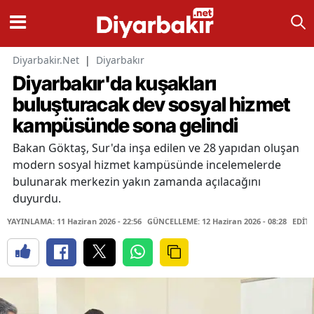
Diyarbakir.Net
|
Diyarbakır
Diyarbakır'da kuşakları
buluşturacak dev sosyal hizmet
kampüsünde sona gelindi
Bakan Göktaş, Sur'da inşa edilen ve 28 yapıdan oluşan
modern sosyal hizmet kampüsünde incelemelerde
bulunarak merkezin yakın zamanda açılacağını
duyurdu.
YAYINLAMA: 11 Haziran 2026 - 22:56
GÜNCELLEME: 12 Haziran 2026 - 08:28
EDİTÖ