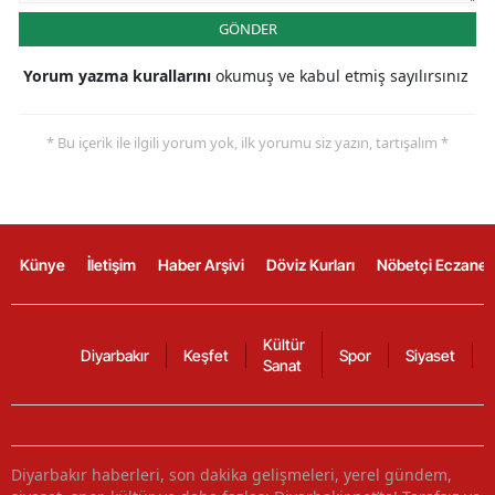
GÖNDER
Yorum yazma kurallarını
okumuş ve kabul etmiş sayılırsınız
* Bu içerik ile ilgili yorum yok, ilk yorumu siz yazın, tartışalım *
Künye
İletişim
Haber Arşivi
Döviz Kurları
Nöbetçi Eczanel
Kültür
Diyarbakır
Keşfet
Spor
Siyaset
Sanat
Diyarbakır haberleri, son dakika gelişmeleri, yerel gündem,