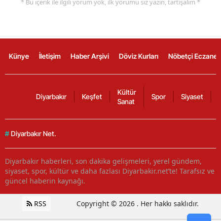
* Bu içerik ile ilgili yorum yok, ilk yorumu siz yazın, tartışalım *
Künye
İletişim
Haber Arşivi
Döviz Kurları
Nöbetçi Eczanel
Kültür
Diyarbakır
Keşfet
Spor
Siyaset
Sanat
#
Diyarbakır Net.
Diyarbakır haberleri, son dakika gelişmeleri, yerel gündem,
siyaset, spor, kültür ve daha fazlası Diyarbakir.net’te! Tarafsız ve
güncel haberin kaynağı.
RSS
Copyright © 2026 . Her hakkı saklıdır.