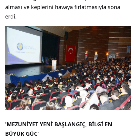
alması ve keplerini havaya fırlatmasıyla sona
erdi.
'MEZUNİYET YENİ BAŞLANGIÇ, BİLGİ EN
BÜYÜK GÜÇ'