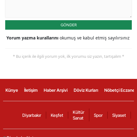
GÖNDER
Yorum yazma kurallarını
okumuş ve kabul etmiş sayılırsınız
* Bu içerik ile ilgili yorum yok, ilk yorumu siz yazın, tartışalım *
Künye
İletişim
Haber Arşivi
Döviz Kurları
Nöbetçi Eczanel
Kültür
Diyarbakır
Keşfet
Spor
Siyaset
Sanat