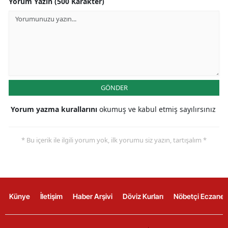
Yorum Yazın (500 Karakter)
GÖNDER
Yorum yazma kurallarını
okumuş ve kabul etmiş sayılırsınız
* Bu içerik ile ilgili yorum yok, ilk yorumu siz yazın, tartışalım *
Künye
İletişim
Haber Arşivi
Döviz Kurları
Nöbetçi Eczanel