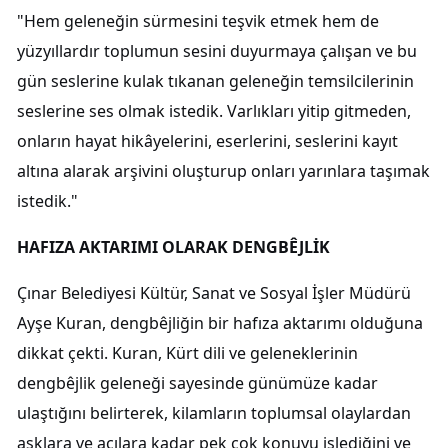
"Hem geleneğin sürmesini teşvik etmek hem de
yüzyıllardır toplumun sesini duyurmaya çalışan ve bu
gün seslerine kulak tıkanan geleneğin temsilcilerinin
seslerine ses olmak istedik. Varlıkları yitip gitmeden,
onların hayat hikâyelerini, eserlerini, seslerini kayıt
altına alarak arşivini oluşturup onları yarınlara taşımak
istedik."
HAFIZA AKTARIMI OLARAK DENGBÊJLİK
Çınar Belediyesi Kültür, Sanat ve Sosyal İşler Müdürü
Ayşe Kuran, dengbêjliğin bir hafıza aktarımı olduğuna
dikkat çekti. Kuran, Kürt dili ve geleneklerinin
dengbêjlik geleneği sayesinde günümüze kadar
ulaştığını belirterek, kilamların toplumsal olaylardan
aşklara ve acılara kadar pek çok konuyu işlediğini ve