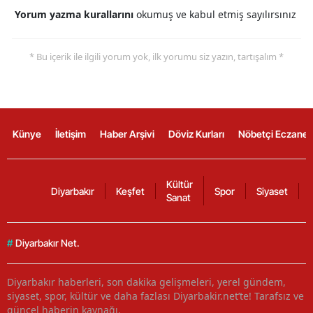
Yorum yazma kurallarını
okumuş ve kabul etmiş sayılırsınız
* Bu içerik ile ilgili yorum yok, ilk yorumu siz yazın, tartışalım *
Künye
İletişim
Haber Arşivi
Döviz Kurları
Nöbetçi Eczanel
Kültür
Diyarbakır
Keşfet
Spor
Siyaset
Sanat
#
Diyarbakır Net.
Diyarbakır haberleri, son dakika gelişmeleri, yerel gündem,
siyaset, spor, kültür ve daha fazlası Diyarbakir.net’te! Tarafsız ve
güncel haberin kaynağı.