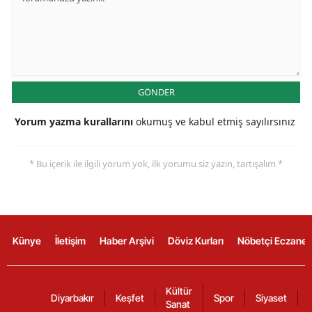
GÖNDER
Yorum yazma kurallarını
okumuş ve kabul etmiş sayılırsınız
* Bu içerik ile ilgili yorum yok, ilk yorumu siz yazın, tartışalım *
Künye
İletişim
Haber Arşivi
Döviz Kurları
Nöbetçi Eczanel
Kültür
Diyarbakır
Keşfet
Spor
Siyaset
Sanat