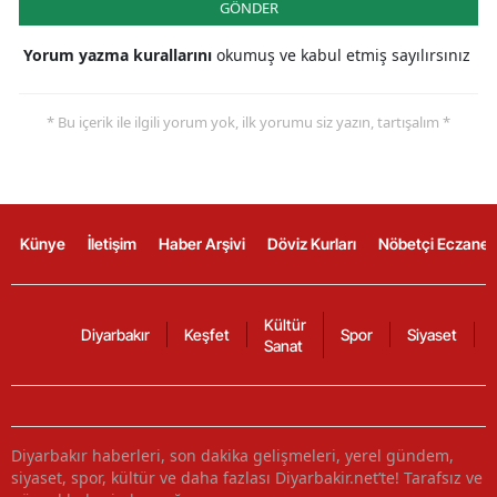
GÖNDER
Yorum yazma kurallarını
okumuş ve kabul etmiş sayılırsınız
* Bu içerik ile ilgili yorum yok, ilk yorumu siz yazın, tartışalım *
Künye
İletişim
Haber Arşivi
Döviz Kurları
Nöbetçi Eczanel
Kültür
Diyarbakır
Keşfet
Spor
Siyaset
Sanat
Diyarbakır haberleri, son dakika gelişmeleri, yerel gündem,
siyaset, spor, kültür ve daha fazlası Diyarbakir.net’te! Tarafsız ve