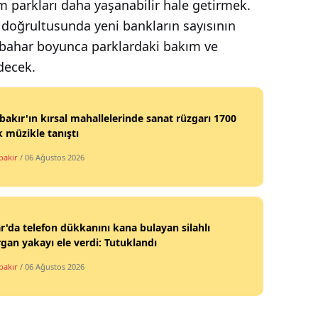
üm parkları daha yaşanabilir hale getirmek.
 doğrultusunda yeni bankların sayısının
r, bahar boyunca parklardaki bakım ve
decek.
bakır'ın kırsal mahallelerinde sanat rüzgarı 1700
 müzikle tanıştı
bakır
/ 06 Ağustos 2026
r'da telefon dükkanını kana bulayan silahlı
rgan yakayı ele verdi: Tutuklandı
bakır
/ 06 Ağustos 2026