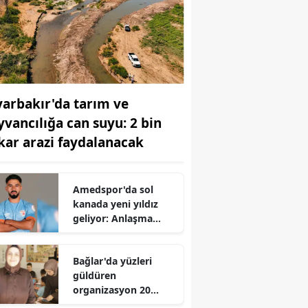
yarbakır'da tarım ve
yvancılığa can suyu: 2 bin
kar arazi faydalanacak
Amedspor'da sol
kanada yeni yıldız
geliyor: Anlaşma
tamam, her an
açıklanabilir
Bağlar'da yüzleri
güldüren
organizasyon 20
çocuk ilk kez doğum