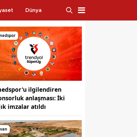
yaset
Dünya
medspor
edspor'u ilgilendiren
onsorluk anlaşması: İki
lık imzalar atıldı
lvan