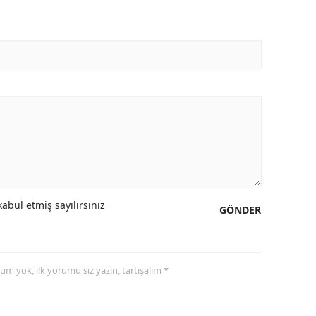
abul etmiş sayılırsınız
GÖNDER
yorum yok, ilk yorumu siz yazın, tartışalım *