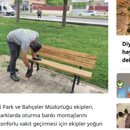
Di
ha
de
i Park ve Bahçeler Müdürlüğü ekipleri,
 parklarda oturma bankı montajlarını
konforlu vakit geçirmesi için ekipler yoğun