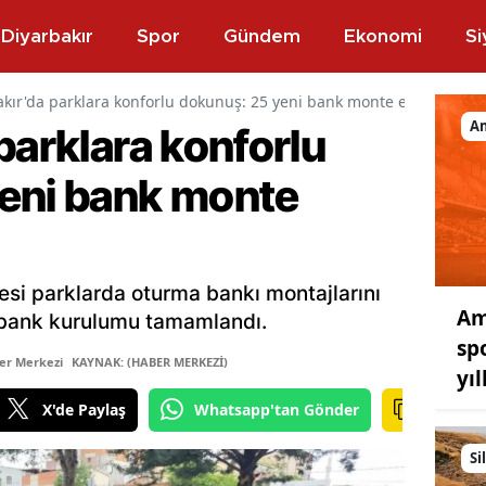
Diyarbakır
Spor
Gündem
Ekonomi
Si
akır'da parklara konforlu dokunuş: 25 yeni bank monte edildi
A
parklara konforlu
eni bank monte
esi parklarda oturma bankı montajlarını
Am
t bank kurulumu tamamlandı.
sp
er Merkezi
KAYNAK: (HABER MERKEZİ)
yıl
X'de Paylaş
Whatsapp'tan Gönder
Si