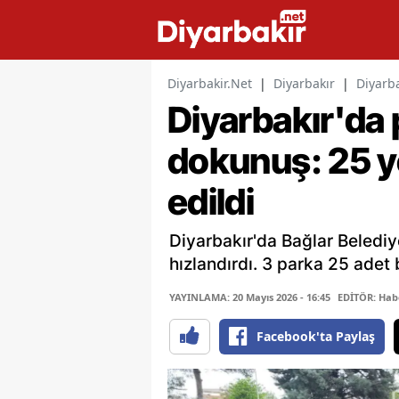
Diyarbakir.Net
|
Diyarbakır
|
Diyarb
Diyarbakır'da 
dokunuş: 25 y
edildi
Diyarbakır'da Bağlar Belediy
hızlandırdı. 3 parka 25 ade
YAYINLAMA: 20 Mayıs 2026 - 16:45
EDİTÖR: Hab
Facebook'ta Paylaş