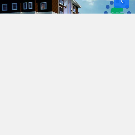
TOKİ'nin 51 ilde düzenleyeceği müzayede
kapsamında Diyarbakır'da Bağlar, Yenişehir,
Dicle, Hani ve Hazro ilçelerinde birer adet konut
satışa sunulacak. Söz konusu konutların fiyatları
2.5 milyon liradan başlayıp 4 milyon liraya kadar