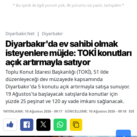
* Bu içerik ile ilgili yorum yok, ilk yorumu siz yazın, tartışalım *
Diyarbakir.Net
|
Diyarbakır
Diyarbakır'da ev sahibi olmak
isteyenlere müjde: TOKİ konutları
açık artırmayla satıyor
Toplu Konut İdaresi Başkanlığı (TOKİ), 51 ilde
düzenleyeceği dev müzayede kapsamında
Diyarbakır'da 5 konutu açık artırmayla satışa sunuyor.
19 Ağustos'ta başlayacak satışlarda konutlar için
yüzde 25 peşinat ve 120 ay vade imkanı sağlanacak.
YAYINLAMA: 10 Ağustos 2026 - 09:17
GÜNCELLEME: 10 Ağustos 2026 - 09:18
EDİT