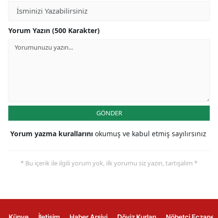
Yorum Yazın (500 Karakter)
GÖNDER
Yorum yazma kurallarını
okumuş ve kabul etmiş sayılırsınız
* Bu içerik ile ilgili yorum yok, ilk yorumu siz yazın, tartışalım *
Künye
İletişim
Haber Arşivi
Döviz Kurları
Nöbetçi Eczanel