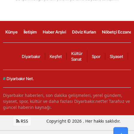
Künye
İletişim
Haber Arşivi
Döviz Kurları
Nöbetçi Eczanel
Kültür
Diyarbakır
Keşfet
Spor
Siyaset
Sanat
#
Diyarbakır Net.
Diyarbakır haberleri, son dakika gelişmeleri, yerel gündem,
siyaset, spor, kültür ve daha fazlası Diyarbakir.net’te! Tarafsız ve
güncel haberin kaynağı.
RSS
Copyright © 2026 . Her hakkı saklıdır.