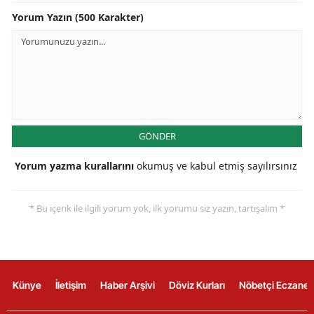
Yorum Yazın (500 Karakter)
GÖNDER
Yorum yazma kurallarını
okumuş ve kabul etmiş sayılırsınız
* Bu içerik ile ilgili yorum yok, ilk yorumu siz yazın, tartışalım *
Künye
İletişim
Haber Arşivi
Döviz Kurları
Nöbetçi Eczanel