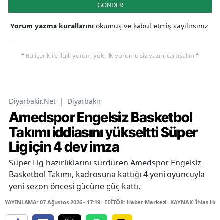
GÖNDER
Yorum yazma kurallarını
okumuş ve kabul etmiş sayılırsınız
* Bu içerik ile ilgili yorum yok, ilk yorumu siz yazın, tartışalım *
Diyarbakir.Net
|
Diyarbakır
Amedspor Engelsiz Basketbol
Takımı iddiasını yükseltti Süper
Lig için 4 dev imza
Süper Lig hazırlıklarını sürdüren Amedspor Engelsiz
Basketbol Takımı, kadrosuna kattığı 4 yeni oyuncuyla
yeni sezon öncesi gücüne güç kattı.
YAYINLAMA: 07 Ağustos 2026 - 17:19
EDİTÖR: Haber Merkezi
KAYNAK: İhlas Hab