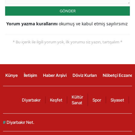
GÖNDER
Yorum yazma kurallarını
okumuş ve kabul etmiş sayılırsınız
* Bu içerik ile ilgili yorum yok, ilk yorumu siz yazın, tartışalım *
Künye
İletişim
Haber Arşivi
Döviz Kurları
Nöbetçi Eczanel
Kültür
Diyarbakır
Keşfet
Spor
Siyaset
Sanat
#
Diyarbakır Net.