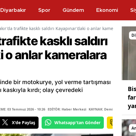
Diyarbakır
Spor
Gündem
Ekonomi
Si
kır'da trafikte kasklı saldırı Kayapınar'daki o anlar kameralara yans
Di
rafikte kasklı saldırı
 o anlar kameralara
sinde bir motokurye, yol verme tartışması
Bis
 kaskıyla kırdı; olay çevredeki
fa
ya
E: 03 Temmuz 2026 - 10:26
EDİTÖR: Haber Merkezi
KAYNAK: Demirören Haber A
X'de Paylaş
Whatsapp'tan Gönder
A