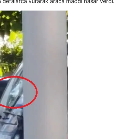
 defalarca vurarak araca maddi hasar verdi.