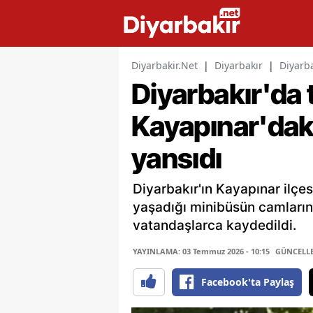
Diyarbakir.Net
|
Diyarbakır
|
Diyarba
Diyarbakır'da t
Kayapınar'daki
yansıdı
Diyarbakır'ın Kayapınar ilçe
yaşadığı minibüsün camlarını
vatandaşlarca kaydedildi.
YAYINLAMA: 03 Temmuz 2026 - 10:15
GÜNCELLEM
Facebook'ta Paylaş