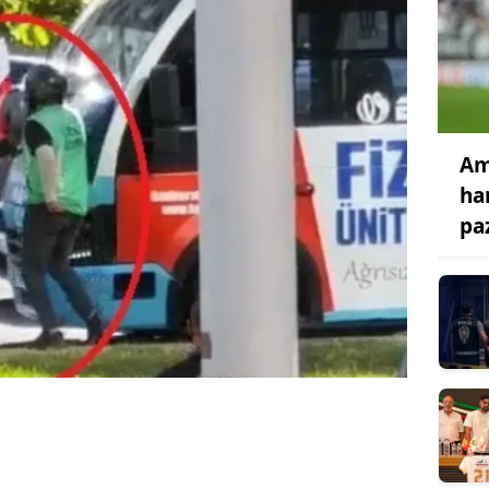
Am
ha
pa