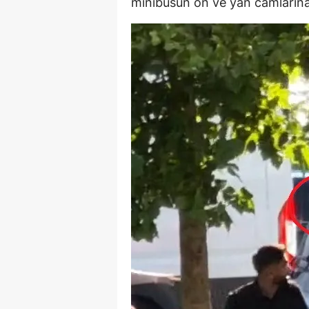
minibüsün ön ve yan camlarına