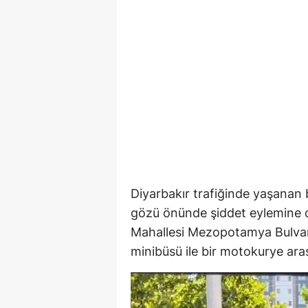
Diyarbakır trafiğinde yaşanan b
gözü önünde şiddet eylemine d
Mahallesi Mezopotamya Bulvarı 
minibüsü ile bir motokurye aras