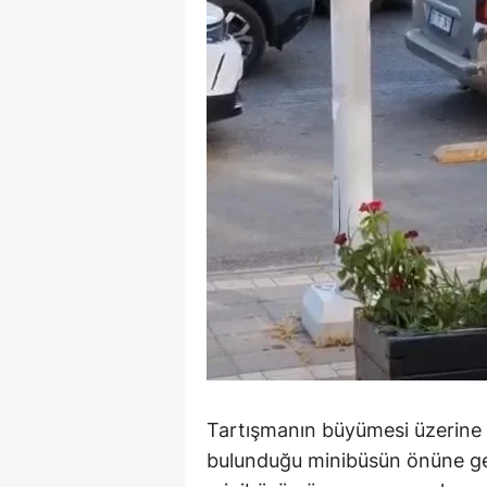
Tartışmanın büyümesi üzerine 
bulunduğu minibüsün önüne geç