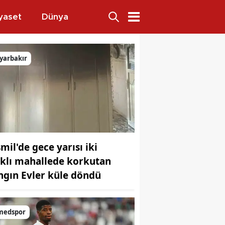
yaset
Dünya
ıdı
yarbakır
mil'de gece yarısı iki
rklı mahallede korkutan
ngın Evler küle döndü
jansı
medspor