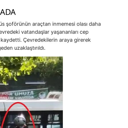
RADA
üs şoförünün araçtan inmemesi olası daha
çevredeki vatandaşlar yaşananları cep
kaydetti. Çevredekilerin araya girerek
den uzaklaştırıldı.