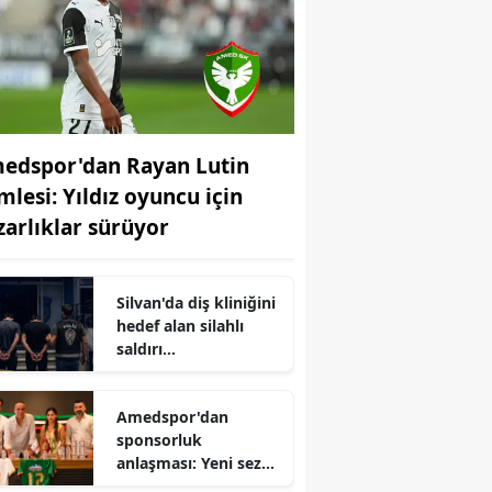
edspor'dan Rayan Lutin
mlesi: Yıldız oyuncu için
zarlıklar sürüyor
Silvan'da diş kliniğini
hedef alan silahlı
saldırı
soruşturmasında
karar 2 tutuklama
Amedspor'dan
sponsorluk
anlaşması: Yeni sezon
öncesi imzalar atıldı