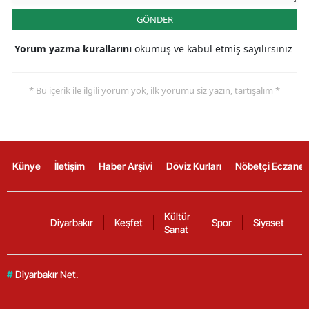
GÖNDER
Yorum yazma kurallarını
okumuş ve kabul etmiş sayılırsınız
* Bu içerik ile ilgili yorum yok, ilk yorumu siz yazın, tartışalım *
Künye
İletişim
Haber Arşivi
Döviz Kurları
Nöbetçi Eczanel
Kültür
Diyarbakır
Keşfet
Spor
Siyaset
Sanat
#
Diyarbakır Net.