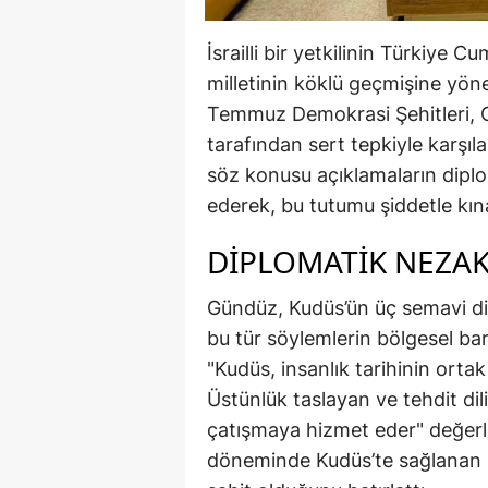
İsrailli bir yetkilinin Türkiye
milletinin köklü geçmişine yönel
Temmuz Demokrasi Şehitleri, G
tarafından sert tepkiyle karş
söz konusu açıklamaların dipl
ederek, bu tutumu şiddetle kına
DİPLOMATİK NEZA
Gündüz, Kudüs’ün üç semavi din
bu tür söylemlerin bölgesel bar
"Kudüs, insanlık tarihinin orta
Üstünlük taslayan ve tehdit dili
çatışmaya hizmet eder" değer
döneminde Kudüs’te sağlanan hu