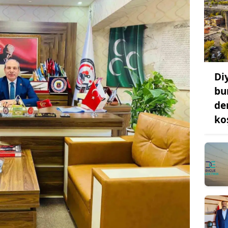
Di
bu
de
ko