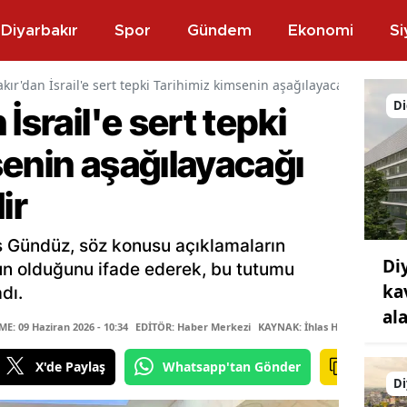
Diyarbakır
Spor
Gündem
Ekonomi
Si
kır'dan İsrail'e sert tepki Tarihimiz kimsenin aşağılayacağı bir kon
Di
İsrail'e sert tepki
senin aşağılayacağı
ir
 Gündüz, söz konusu açıklamaların
Di
n olduğunu ifade ederek, bu tutumu
ka
dı.
al
: 09 Haziran 2026 - 10:34
EDİTÖR: Haber Merkezi
KAYNAK: İhlas Haber Ajansı
X'de Paylaş
Whatsapp'tan Gönder
Di