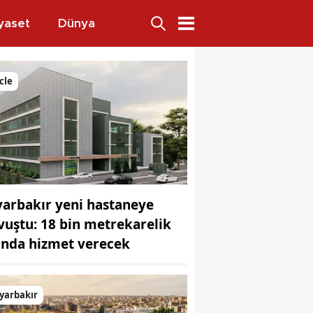
yaset
Dünya
u değildir
cle
yarbakır yeni hastaneye
vuştu: 18 bin metrekarelik
anda hizmet verecek
yarbakır