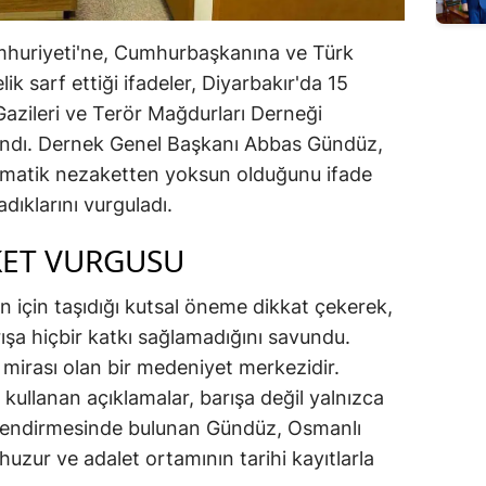
 Cumhuriyeti'ne, Cumhurbaşkanına ve Türk
ik sarf ettiği ifadeler, Diyarbakır'da 15
azileri ve Terör Mağdurları Derneği
ılandı. Dernek Genel Başkanı Abbas Gündüz,
omatik nezaketten yoksun olduğunu ifade
dıklarını vurguladı.
KET VURGUSU
 için taşıdığı kutsal öneme dikkat çekerek,
ışa hiçbir katkı sağlamadığını savundu.
k mirası olan bir medeniyet merkezidir.
 kullanan açıklamalar, barışa değil yalnızca
lendirmesinde bulunan Gündüz, Osmanlı
zur ve adalet ortamının tarihi kayıtlarla