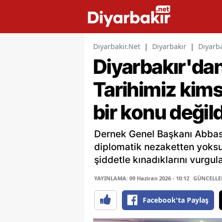
Diyarbakir.Net
|
Diyarbakır
|
Diyarba
Diyarbakır'dan 
Tarihimiz kim
bir konu değild
Dernek Genel Başkanı Abbas
diplomatik nezaketten yoksu
şiddetle kınadıklarını vurgula
YAYINLAMA: 09 Haziran 2026 - 10:12
GÜNCELLEME
Facebook'ta Paylaş