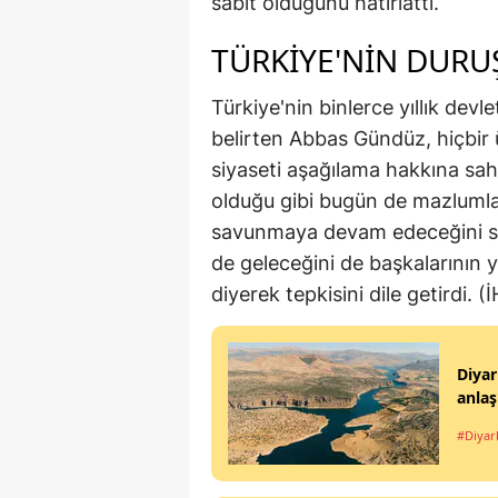
sabit olduğunu hatırlattı.
TÜRKİYE'NİN DURU
Türkiye'nin binlerce yıllık dev
belirten Abbas Gündüz, hiçbir 
siyaseti aşağılama hakkına sah
olduğu gibi bugün de mazlumla
savunmaya devam edeceğini söy
de geleceğini de başkalarının y
diyerek tepkisini dile getirdi. (
Diyar
anla
#Diyar