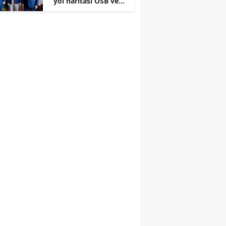
yol haritası OSB ve
Ticaret Borsası'ndan
kritik ziyaret