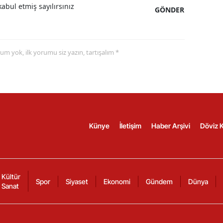
abul etmiş sayılırsınız
GÖNDER
yorum yok, ilk yorumu siz yazın, tartışalım *
Künye
İletişim
Haber Arşivi
Döviz K
Kültür
Spor
Siyaset
Ekonomi
Gündem
Dünya
Sanat