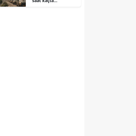
saat kaçta
karşılanacak? İşte
program