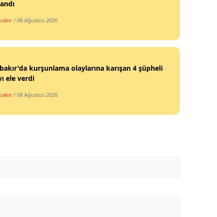
landı
bakır
/ 08 Ağustos 2026
bakır'da kurşunlama olaylarına karışan 4 şüpheli
ı ele verdi
bakır
/ 08 Ağustos 2026