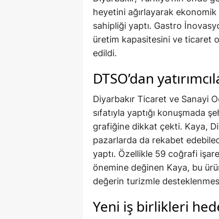
heyetini ağırlayarak ekonomik i
sahipliği yaptı. Gastro İnovas
üretim kapasitesini ve ticaret
edildi.
DTSO’dan yatırımcıl
Diyarbakır Ticaret ve Sanayi 
sıfatıyla yaptığı konuşmada şe
grafiğine dikkat çekti. Kaya, Di
pazarlarda da rekabet edebile
yaptı. Özellikle 59 coğrafi işa
önemine değinen Kaya, bu ürünl
değerin turizmle desteklenmesi 
Yeni iş birlikleri he