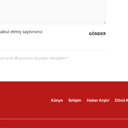
abul etmiş sayılırsınız
GÖNDER
yorum yok, ilk yorumu siz yazın, tartışalım *
Künye
İletişim
Haber Arşivi
Döviz K