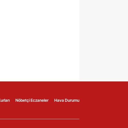
urları
Nöbetçi Eczaneler
Hava Durumu