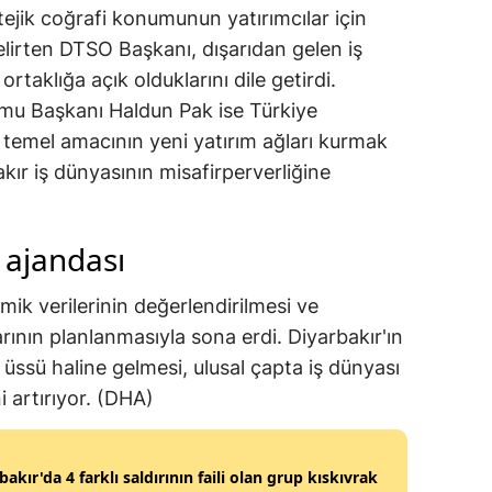
tejik coğrafi konumunun yatırımcılar için
lirten DTSO Başkanı, dışarıdan gelen iş
ortaklığa açık olduklarını dile getirdi.
rmu Başkanı Haldun Pak ise Türkiye
n temel amacının yeni yatırım ağları kurmak
kır iş dünyasının misafirperverliğine
ajandası
ik verilerinin değerlendirilmesi ve
larının planlanmasıyla sona erdi. Diyarbakır'ın
m üssü haline gelmesi, ulusal çapta iş dünyası
ni artırıyor. (DHA)
bakır'da 4 farklı saldırının faili olan grup kıskıvrak