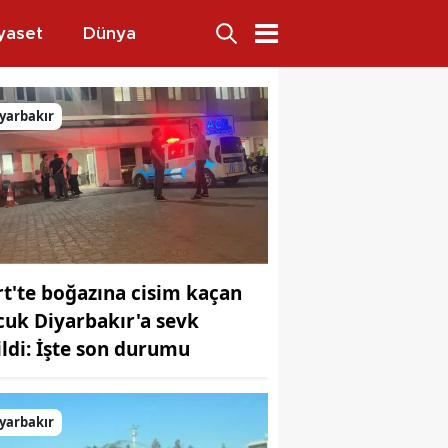
yaset
Dünya
O’da buluştu
yarbakır
irt'te boğazına cisim kaçan
cuk Diyarbakır'a sevk
ildi: İşte son durumu
yarbakır