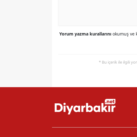
Yorum yazma kurallarını
okumuş ve k
* Bu içerik ile ilgili 