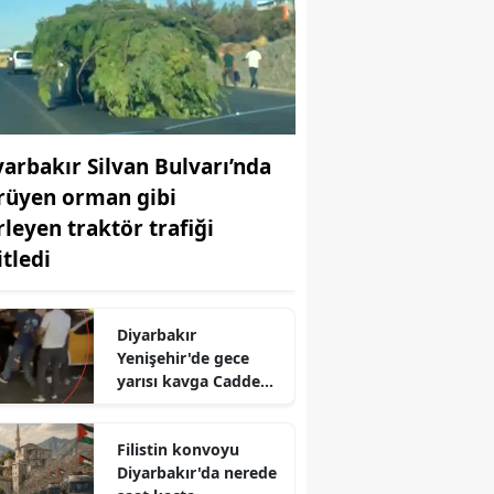
yarbakır Silvan Bulvarı’nda
rüyen orman gibi
rleyen traktör trafiği
itledi
Diyarbakır
Yenişehir'de gece
yarısı kavga Cadde
ortasında tekmeli
yumruklu arbede
Filistin konvoyu
Diyarbakır'da nerede