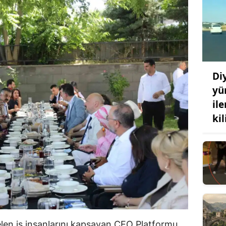
Di
yü
ile
kil
elen iş insanlarını kapsayan CEO Platformu