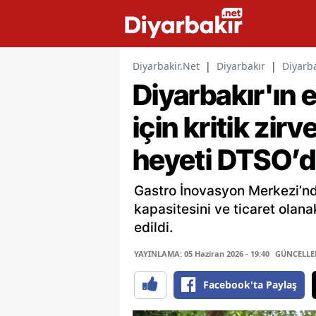
Diyarbakir.Net
|
Diyarbakır
|
Diyarba
Diyarbakır'ın
için kritik zi
heyeti DTSO’d
Gastro İnovasyon Merkezi’nd
kapasitesini ve ticaret olan
edildi.
YAYINLAMA: 05 Haziran 2026 - 19:40
GÜNCELLEME
Facebook'ta Paylaş