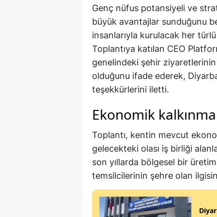
Genç nüfus potansiyeli ve stra
büyük avantajlar sunduğunu be
insanlarıyla kurulacak her türlü 
Toplantıya katılan CEO Platfo
genelindeki şehir ziyaretlerini
olduğunu ifade ederek, Diyarba
teşekkürlerini iletti.
Ekonomik kalkınma 
Toplantı, kentin mevcut ekonom
gelecekteki olası iş birliği alan
son yıllarda bölgesel bir üreti
temsilcilerinin şehre olan ilgisi
Diyar