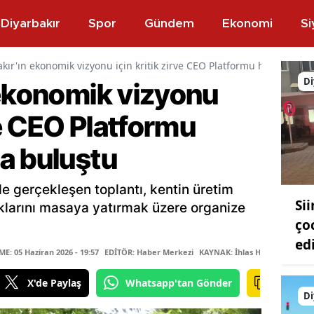
Diyarbakır
Spor
Gündem
Ekonomi
Si
kır'ın ekonomik vizyonu için kritik zirve CEO Platformu heyeti DTS
Di
 ekonomik vizyonu
rve CEO Platformu
a buluştu
e gerçekleşen toplantı, kentin üretim
Si
aklarını masaya yatırmak üzere organize
ço
ed
: 05 Haziran 2026 - 19:57
EDİTÖR: Haber Merkezi
KAYNAK: İhlas Haber Ajansı
X'de Paylaş
Whatsapp'tan Gönder
Di