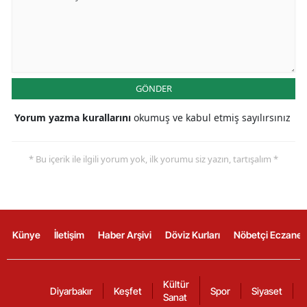
GÖNDER
Yorum yazma kurallarını
okumuş ve kabul etmiş sayılırsınız
* Bu içerik ile ilgili yorum yok, ilk yorumu siz yazın, tartışalım *
Künye
İletişim
Haber Arşivi
Döviz Kurları
Nöbetçi Eczanel
Kültür
Diyarbakır
Keşfet
Spor
Siyaset
Sanat