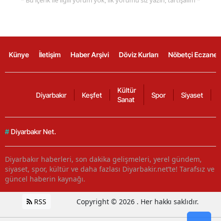
* Bu içerik ile ilgili yorum yok, ilk yorumu siz yazın, tartışalım *
Künye
İletişim
Haber Arşivi
Döviz Kurları
Nöbetçi Eczanel
Kültür
Diyarbakır
Keşfet
Spor
Siyaset
Sanat
#
Diyarbakır Net.
Diyarbakır haberleri, son dakika gelişmeleri, yerel gündem,
siyaset, spor, kültür ve daha fazlası Diyarbakir.net’te! Tarafsız ve
güncel haberin kaynağı.
RSS
Copyright © 2026 . Her hakkı saklıdır.