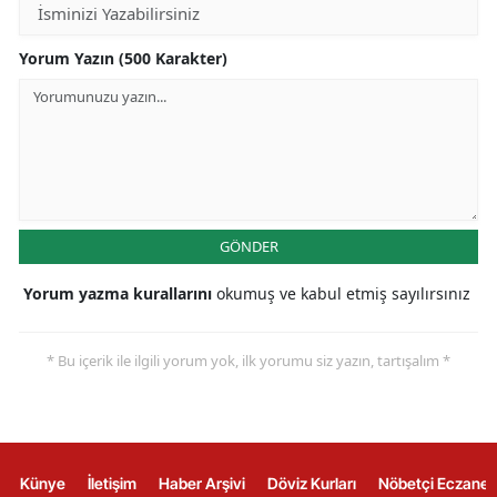
Yorum Yazın (500 Karakter)
GÖNDER
Yorum yazma kurallarını
okumuş ve kabul etmiş sayılırsınız
* Bu içerik ile ilgili yorum yok, ilk yorumu siz yazın, tartışalım *
Künye
İletişim
Haber Arşivi
Döviz Kurları
Nöbetçi Eczanel