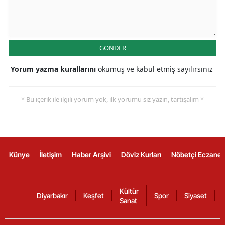
GÖNDER
Yorum yazma kurallarını
okumuş ve kabul etmiş sayılırsınız
* Bu içerik ile ilgili yorum yok, ilk yorumu siz yazın, tartışalım *
Künye
İletişim
Haber Arşivi
Döviz Kurları
Nöbetçi Eczanel
Kültür
Diyarbakır
Keşfet
Spor
Siyaset
Sanat