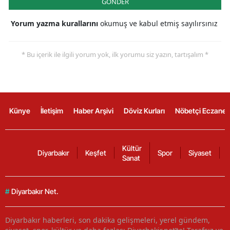
GÖNDER
Yorum yazma kurallarını
okumuş ve kabul etmiş sayılırsınız
* Bu içerik ile ilgili yorum yok, ilk yorumu siz yazın, tartışalım *
Künye
İletişim
Haber Arşivi
Döviz Kurları
Nöbetçi Eczanel
Kültür
Diyarbakır
Keşfet
Spor
Siyaset
Sanat
#
Diyarbakır Net.
Diyarbakır haberleri, son dakika gelişmeleri, yerel gündem,