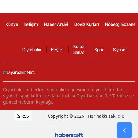
Künye
İletişim
Haber Arşivi
Döviz Kurları
Nöbetçi Eczanel
Kültür
Diyarbakır
Keşfet
Spor
Siyaset
Sanat
#
Diyarbakır Net.
Diyarbakır haberleri, son dakika gelişmeleri, yerel gündem,
siyaset, spor, kültür ve daha fazlası Diyarbakir.net’te! Tarafsız ve
güncel haberin kaynağı.
RSS
Copyright © 2026 . Her hakkı saklıdır.